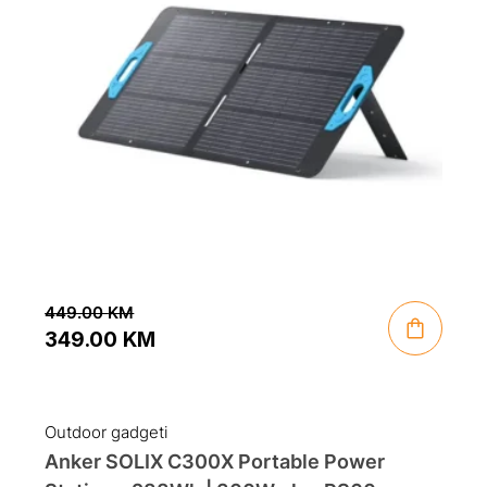
449.00
KM
349.00
KM
Original
Current
price
price
was:
is:
Outdoor gadgeti
449.00 KM.
349.00 KM.
Anker SOLIX C300X Portable Power