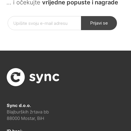
… i očekujte
vrijedne popuste i nagrade
Prijavi se
Sync d.o.o.
Blajburških žrtava bb
88000 Mostar, BiH