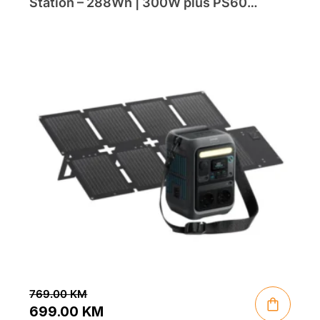
Station – 288Wh | 300W plus PS60
Portable Solar Panel
769.00
KM
699.00
KM