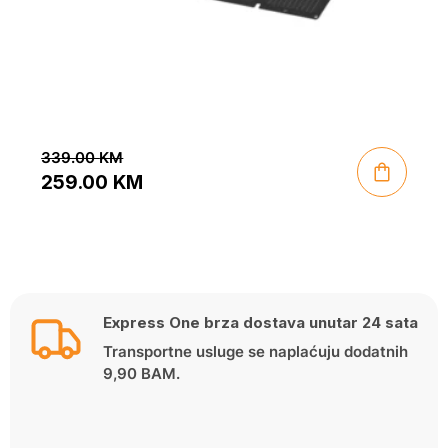
339.00
KM
259.00
KM
Original
Current
price
price
was:
is:
339.00 KM.
259.00 KM.
Express One brza dostava unutar 24 sata
Transportne usluge se naplaćuju dodatnih
9,90 BAM.