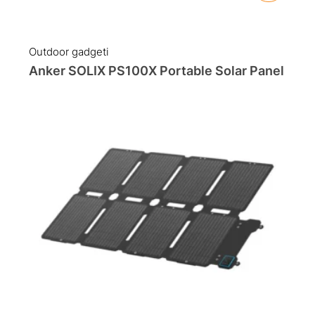
Original
Current
price
price
was:
is:
Outdoor gadgeti
769.00 KM.
699.00 KM.
Anker SOLIX PS100X Portable Solar Panel