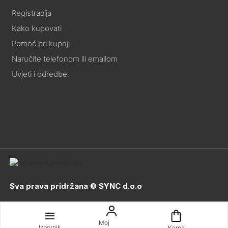
Registracija
Kako kupovati
Pomoć pri kupnji
Naručite telefonom ili emailom
Uvjeti i odredbe
Sva prava pridržana © SYNC d.o.o
Moj
Izbornik
Korpa