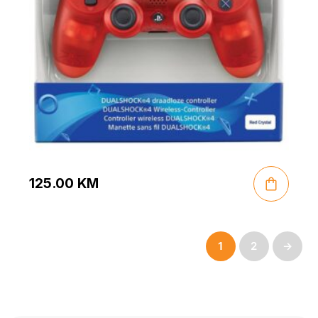
125.00
KM
1
2
→