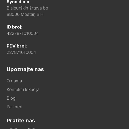
Sync d.o.o.
Blajburških žrtava bb
88000 Mostar, BiH
ID broj:
4227871010004
PDV broj:
227871010004
Upoznajte nas
O nama
Kontakt i lokacija
Blog
Partneri
Pratite nas