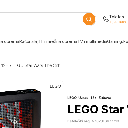
Telefon
+38736835
žna oprema
Računala, IT i mrežna oprema
TV i multimedia
Gaming/ko
 12+
/ LEGO Star Wars The Sith
LEGO
LEGO
,
Uzrast 12+
,
Zabava
LEGO Star 
Kataloški broj: 5702016677713