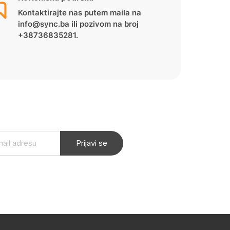
Kontaktirajte nas putem maila na
info@sync.ba ili pozivom na broj
+38736835281.
Prijavi se