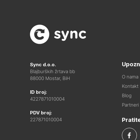
Upozn
Sync d.o.o.
Blajburških žrtava bb
O nama
88000 Mostar, BiH
Kontakt i
ID broj:
Blog
4227871010004
Partneri
PDV broj:
Pratit
227871010004