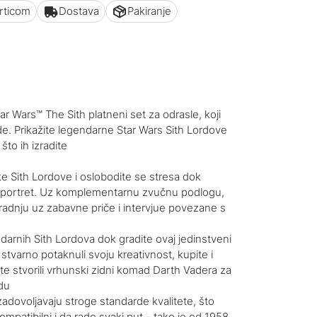
articom
Dostava
Pakiranje
M
r Wars™ The Sith platneni set za odrasle, koji
de. Prikažite legendarne Star Wars Sith Lordove
što ih izradite
e Sith Lordove i oslobodite se stresa dok
® portret. Uz komplementarnu zvučnu podlogu,
adnju uz zabavne priče i intervjue povezane s
ndarnih Sith Lordova dok gradite ovaj jedinstveni
tvarno potaknuli svoju kreativnost, kupite i
te stvorili vrhunski zidni komad Darth Vadera za
edu
zadovoljavaju stroge standarde kvalitete, što
ompatibilni i da rade svaki put - tako je od 1958.