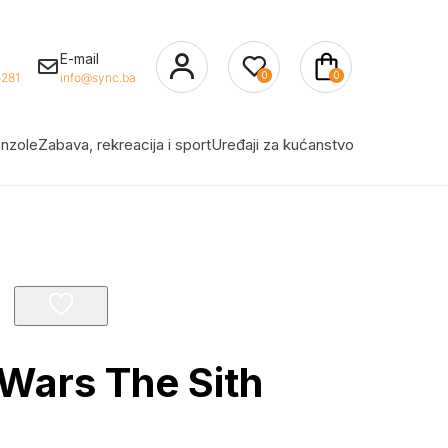
E-mail
0
0
281
info@sync.ba
nzole
Zabava, rekreacija i sport
Uređaji za kućanstvo
Wars The Sith