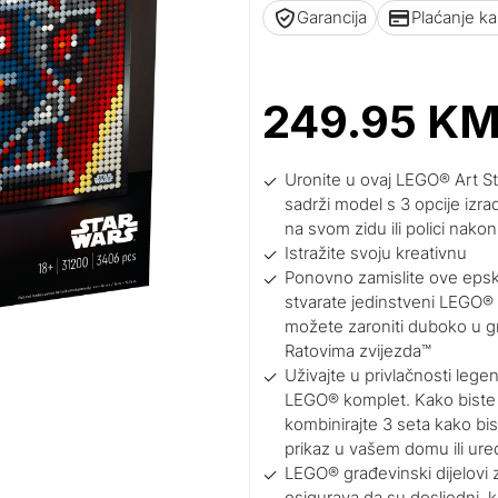
Garancija
Plaćanje k
249.95
K
Uronite u ovaj LEGO® Art Sta
sadrži model s 3 opcije izra
na svom zidu ili polici nakon 
Istražite svoju kreativnu
Ponovno zamislite ove epsk
stvarate jedinstveni LEGO
možete zaroniti duboko u gr
Ratovima zvijezda™
Uživajte u privlačnosti lege
LEGO® komplet. Kako biste s
kombinirajte 3 seta kako bis
prikaz u vašem domu ili ur
LEGO® građevinski dijelovi 
osigurava da su dosljedni, k