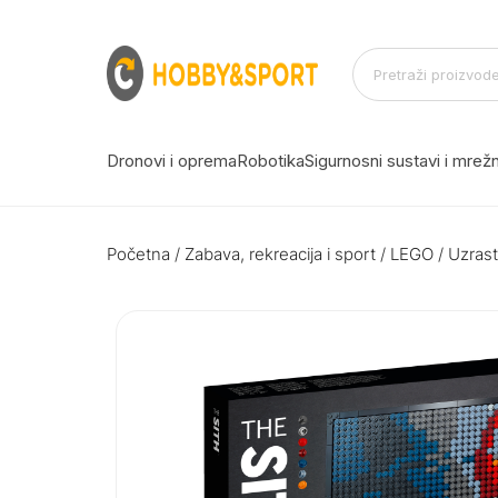
Dronovi i oprema
Robotika
Sigurnosni sustavi i mre
Početna
/
Zabava, rekreacija i sport
/
LEGO
/
Uzrast