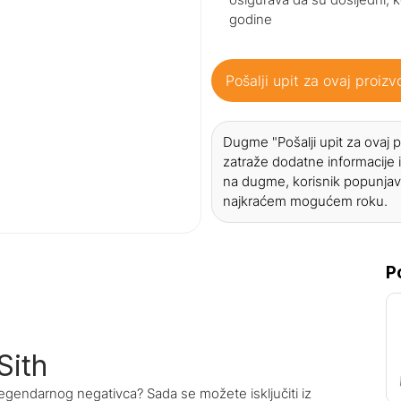
godine
Pošalji upit za ovaj proizv
Dugme "Pošalji upit za ovaj
zatraže dodatne informacije i
na dugme, korisnik popunjav
najkraćem mogućem roku.
P
Sith
 legendarnog negativca? Sada se možete isključiti iz