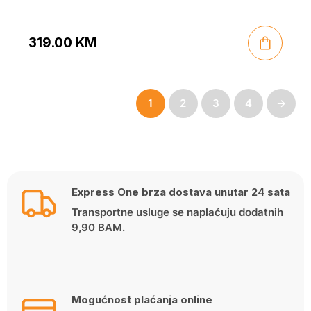
319.00
KM
1
2
3
4
→
Express One brza dostava unutar 24 sata
Transportne usluge se naplaćuju dodatnih
9,90 BAM.
Mogućnost plaćanja online