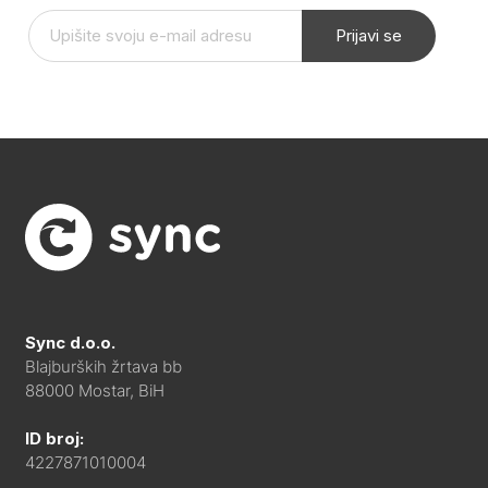
Prijavi se
Sync d.o.o.
Blajburških žrtava bb
88000 Mostar, BiH
ID broj:
4227871010004