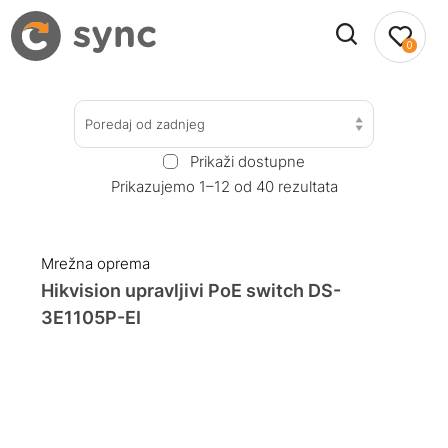
0
Poredaj od zadnjeg
Prikaži dostupne
Prikazujemo 1–12 od 40 rezultata
Mrežna oprema
Hikvision upravljivi PoE switch DS-
3E1105P-EI