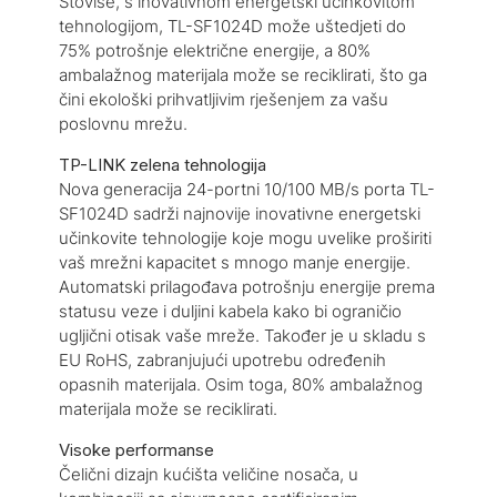
Štoviše, s inovativnom energetski učinkovitom
tehnologijom, TL-SF1024D može uštedjeti do
75% potrošnje električne energije, a 80%
ambalažnog materijala može se reciklirati, što ga
čini ekološki prihvatljivim rješenjem za vašu
poslovnu mrežu.
TP-LINK zelena tehnologija
Nova generacija 24-portni 10/100 MB/s porta TL-
SF1024D sadrži najnovije inovativne energetski
učinkovite tehnologije koje mogu uvelike proširiti
vaš mrežni kapacitet s mnogo manje energije.
Automatski prilagođava potrošnju energije prema
statusu veze i duljini kabela kako bi ograničio
ugljični otisak vaše mreže. Također je u skladu s
EU RoHS, zabranjujući upotrebu određenih
opasnih materijala. Osim toga, 80% ambalažnog
materijala može se reciklirati.
Visoke performanse
Čelični dizajn kućišta veličine nosača, u