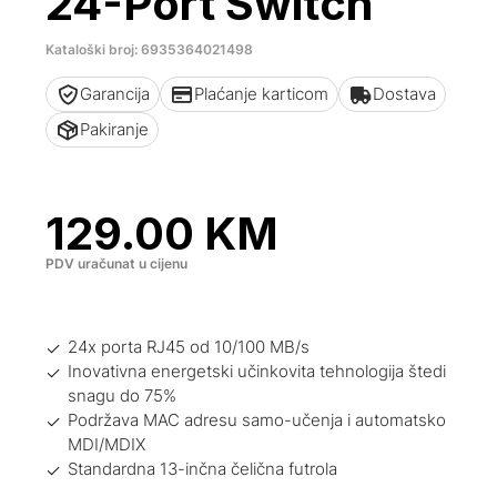
24-Port Switch
Kataloški broj: 6935364021498
Garancija
Plaćanje karticom
Dostava
Pakiranje
129.00
KM
PDV uračunat u cijenu
24x porta RJ45 od 10/100 MB/s
Inovativna energetski učinkovita tehnologija štedi
snagu do 75%
Podržava MAC adresu samo-učenja i automatsko
MDI/MDIX
Standardna 13-inčna čelična futrola