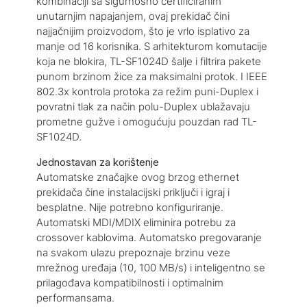
kombinaciji sa sigurnosno certificiranim
unutarnjim napajanjem, ovaj prekidač čini
najjačnijim proizvodom, što je vrlo isplativo za
manje od 16 korisnika. S arhitekturom komutacije
koja ne blokira, TL-SF1024D šalje i filtrira pakete
punom brzinom žice za maksimalni protok. I IEEE
802.3x kontrola protoka za režim puni-Duplex i
povratni tlak za način polu-Duplex ublažavaju
prometne gužve i omogućuju pouzdan rad TL-
SF1024D.
Jednostavan za korištenje
Automatske značajke ovog brzog ethernet
prekidača čine instalacijski priključi i igraj i
besplatne. Nije potrebno konfiguriranje.
Automatski MDI/MDIX eliminira potrebu za
crossover kablovima. Automatsko pregovaranje
na svakom ulazu prepoznaje brzinu veze
mrežnog uređaja (10, 100 MB/s) i inteligentno se
prilagođava kompatibilnosti i optimalnim
performansama.