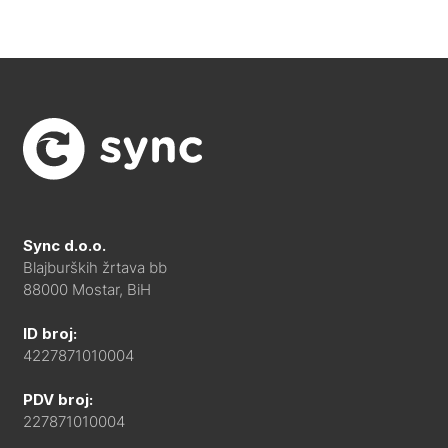
Sync d.o.o.
Blajburških žrtava bb
88000 Mostar, BiH
ID broj:
4227871010004
PDV broj:
227871010004