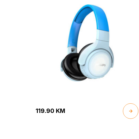
119.90
KM