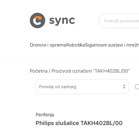
Dronovi i oprema
Robotika
Sigurnosni sustavi i mre
Početna
/ Proizvodi označeni “TAKH402BL/00”
Poredaj od zadnjeg
Periferija
Philips slušalice TAKH402BL/00