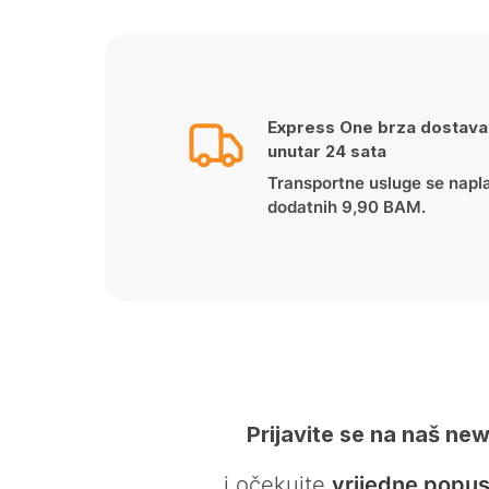
Express One brza dostava
unutar 24 sata
Transportne usluge se napl
dodatnih 9,90 BAM.
Prijavite se na naš new
… i očekujte
vrijedne popus