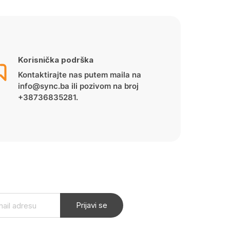
Korisnička podrška
Kontaktirajte nas putem maila na
info@sync.ba ili pozivom na broj
+38736835281.
Prijavi se