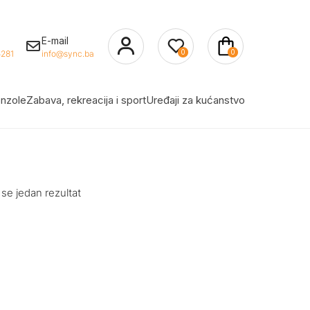
E-mail
0
0
281
info@sync.ba
nzole
Zabava, rekreacija i sport
Uređaji za kućanstvo
 se jedan rezultat