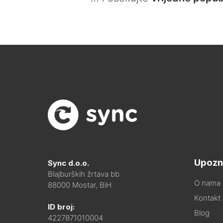
Upozn
Sync d.o.o.
Blajburških žrtava bb
O nama
88000 Mostar, BiH
Kontakt i
ID broj:
Blog
4227871010004