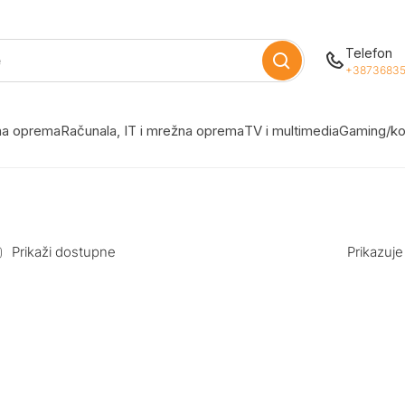
Telefon
+38736835
žna oprema
Računala, IT i mrežna oprema
TV i multimedia
Gaming/ko
Prikaži dostupne
Prikazuje