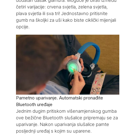
dodatan dašak glamura. Moguće je birati između
četiri varijacije: crvena svjetla, zelena svjetla,
plava svjetla ili sva tri! Jednostavno pritisnite
gumb na školjki za uši kako biste ciklički mijenjali
opcije.
Pametno uparivanje. Automatski pronađite
Bluetooth uređaje
Jednim dugim pritiskom višenamjenskog gumba
ove bežične Bluetooth slušalice pripremaju se za
uparivanje. Nakon uparivanja slušalice pamte
posljednji uređaj s kojim su uparene.