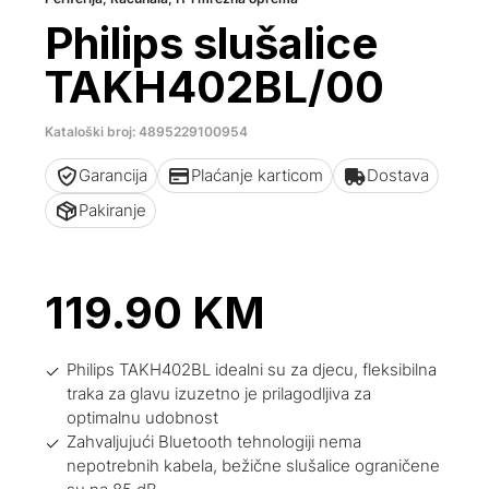
Philips slušalice
TAKH402BL/00
Kataloški broj: 4895229100954
Garancija
Plaćanje karticom
Dostava
Pakiranje
119.90
KM
Philips TAKH402BL idealni su za djecu, fleksibilna
traka za glavu izuzetno je prilagodljiva za
optimalnu udobnost
Zahvaljujući Bluetooth tehnologiji nema
nepotrebnih kabela, bežične slušalice ograničene