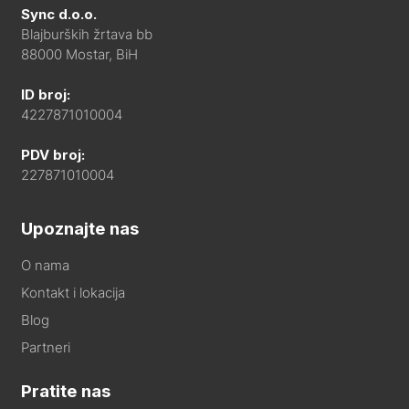
Sync d.o.o.
Blajburških žrtava bb
88000 Mostar, BiH
ID broj:
4227871010004
PDV broj:
227871010004
Upoznajte nas
O nama
Kontakt i lokacija
Blog
Partneri
Pratite nas