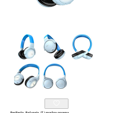
Periferija
,
Računala, IT i mrežna oprema