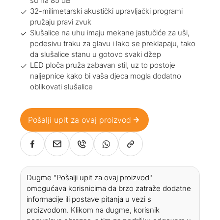
su na 85 dB
32-milimetarski akustički upravljački programi
pružaju pravi zvuk
Slušalice na uhu imaju mekane jastučiće za uši,
podesivu traku za glavu i lako se preklapaju, tako
da slušalice stanu u gotovo svaki džep
LED ploča pruža zabavan stil, uz to postoje
naljepnice kako bi vaša djeca mogla dodatno
oblikovati slušalice
Pošalji upit za ovaj proizvod
Dugme "Pošalji upit za ovaj proizvod"
omogućava korisnicima da brzo zatraže dodatne
informacije ili postave pitanja u vezi s
proizvodom. Klikom na dugme, korisnik