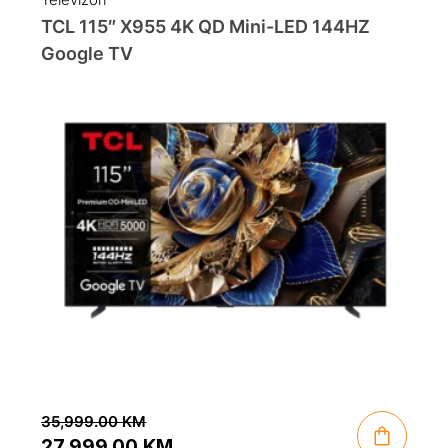
TCL 115″ X955 4K QD Mini-LED 144HZ
Google TV
35,999.00
KM
27,999.00
KM