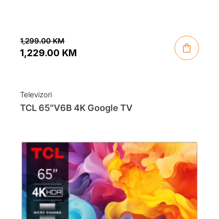
1,299.00
KM
1,229.00
KM
Original
Current
price
price
was:
is:
Televizori
1,299.00 KM.
1,229.00 KM.
TCL 65″V6B 4K Google TV