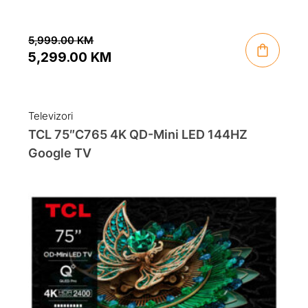
5,999.00
KM
5,299.00
KM
Original
Current
price
price
was:
is:
Televizori
5,999.00 KM.
5,299.00 KM.
TCL 75″C765 4K QD-Mini LED 144HZ
Google TV