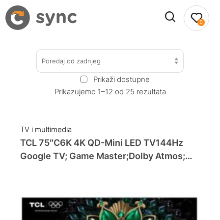
0
Poredaj od zadnjeg
Prikaži dostupne
Prikazujemo 1–12 od 25 rezultata
TV i multimedia
TCL 75″C6K 4K QD-Mini LED TV144Hz
Google TV; Game Master;Dolby Atmos;
Onkyo 2.1; HDRPremium