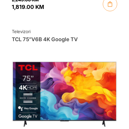
1,819.00
KM
Original
Current
price
price
was:
is:
Televizori
2,249.00 KM.
1,819.00 KM.
TCL 75″V6B 4K Google TV