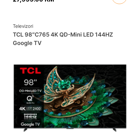
Original
Current
price
price
was:
is:
Televizori
35,999.00 KM.
27,999.00 KM.
TCL 98″C765 4K QD-Mini LED 144HZ
Google TV