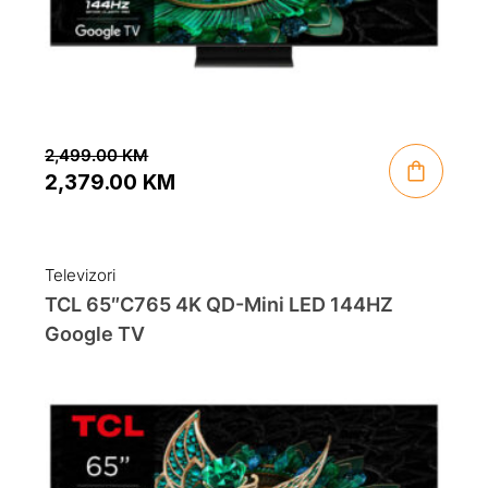
2,499.00
KM
2,379.00
KM
Original
Current
price
price
was:
is:
Televizori
2,499.00 KM.
2,379.00 KM.
TCL 65″C765 4K QD-Mini LED 144HZ
Google TV