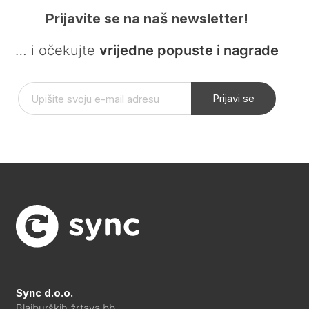
Prijavite se na naš newsletter!
… i očekujte
vrijedne popuste i nagrade
Prijavi se
Sync d.o.o.
Blajburških žrtava bb