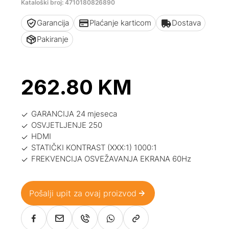
Kataloški broj: 4710180826890
Garancija
Plaćanje karticom
Dostava
Pakiranje
262.80
KM
GARANCIJA 24 mjeseca
OSVJETLJENJE 250
HDMI
STATIČKI KONTRAST (XXX:1) 1000:1
FREKVENCIJA OSVEŽAVANJA EKRANA 60Hz
Pošalji upit za ovaj proizvod