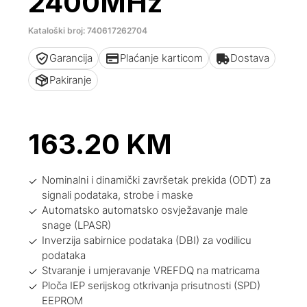
2400MHz
Kataloški broj: 740617262704
Garancija
Plaćanje karticom
Dostava
Pakiranje
163.20
KM
Nominalni i dinamički završetak prekida (ODT) za
signali podataka, strobe i maske
Automatsko automatsko osvježavanje male
snage (LPASR)
Inverzija sabirnice podataka (DBI) za vodilicu
podataka
Stvaranje i umjeravanje VREFDQ na matricama
Ploča IEP serijskog otkrivanja prisutnosti (SPD)
EEPROM