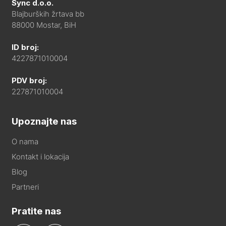
Sync d.o.o.
Blajburških žrtava bb
88000 Mostar, BiH
ID broj:
4227871010004
PDV broj:
227871010004
Upoznajte nas
O nama
Kontakt i lokacija
Blog
Partneri
Pratite nas