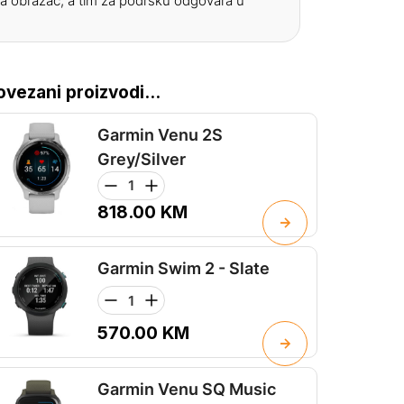
a obrazac, a tim za podršku odgovara u
ovezani proizvodi...
Garmin Venu 2S
Grey/Silver
818.00
KM
Garmin Swim 2 - Slate
570.00
KM
Garmin Venu SQ Music