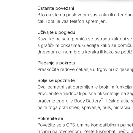
Ostanite povezani
Bilo da ste na poslovnom sastanku ili u teret
čak i dok je vaš telefon spremljen.
Uživajte u pogledu
Kazaljke na satu pomiču se ustranu kako bi se 
s grafičkim prikazima. Gledajte kako se pomiču 
dnevnom ciljnom broju koraka ili kako se podiž
Plaćanje u pokretu
Preskočite redove čekanja u trgovini uz rješe
Bolje se upoznajte
Ovaj pametni sat opremljen je brojnim funkcij
Procijenite vrijednosti pulsne oksimetrije na zap
™
praćenje energije Body Battery
ili čak pratit
osim toga prati stres, spavanje, puls, hidraciju
Pokrenite se
Povežite se s GPS-om na kompatibilnim pametn
trčanja na otvorenom. Želite li isprobati nešto 