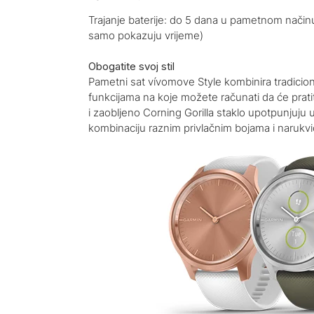
Trajanje baterije: do 5 dana u pametnom načinu 
samo pokazuju vrijeme)
Obogatite svoj stil
Pametni sat vívomove Style kombinira tradicio
funkcijama na koje možete računati da će pratit
i zaobljeno Corning Gorilla staklo upotpunjuju u
kombinaciju raznim privlačnim bojama i narukvic