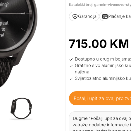
Kataloški broj: garmin-vivomove-st
Garancija
Plaćanje k
715.00
KM
Dostupno u drugim bojama
Grafitno sivo aluminijsko k
najlona
Svijetlozlatno aluminijsko k
Pošalji upit za ovaj proizv
Dugme "Pošalji upit za ovaj
zatraže dodatne informacije i