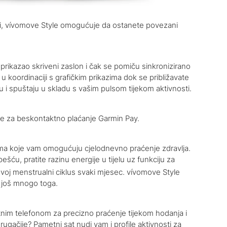
ani, vívomove Style omogućuje da ostanete povezani
prikazao skriveni zaslon i čak se pomiču sinkronizirano
u koordinaciji s grafičkim prikazima dok se približavate
u i spuštaju u skladu s vašim pulsom tijekom aktivnosti.
nje za beskontaktno plaćanje Garmin Pay.
ama koje vam omogućuju cjelodnevno praćenje zdravlja.
ešću, pratite razinu energije u tijelu uz funkciju za
e svoj menstrualni ciklus svaki mjesec. vívomove Style
 i još mnogo toga.
im telefonom za precizno praćenje tijekom hodanja i
drugačije? Pametni sat nudi vam i profile aktivnosti za