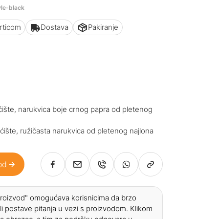
yle-black
articom
Dostava
Pakiranje
:
ućište, narukvica boje crnog papra od pletenog
ućište, ružičasta narukvica od pletenog najlona
od
 proizvod" omogućava korisnicima da brzo
li postave pitanja u vezi s proizvodom. Klikom