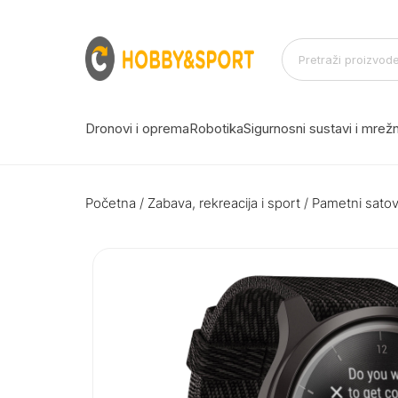
Dronovi i oprema
Robotika
Sigurnosni sustavi i mre
Početna
/
Zabava, rekreacija i sport
/
Pametni satovi