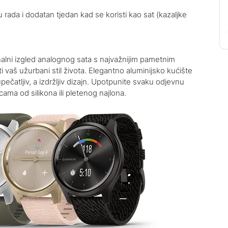
rada i dodatan tjedan kad se koristi kao sat (kazaljke
nalni izgled analognog sata s najvažnijim pametnim
i vaš užurbani stil života. Elegantno aluminijsko kućište
pečatljiv, a izdržljiv dizajn. Upotpunite svaku odjevnu
ama od silikona ili pletenog najlona.