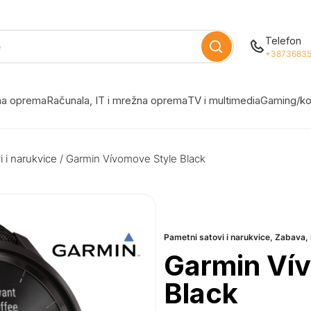
Telefon
+38736835
žna oprema
Računala, IT i mrežna oprema
TV i multimedia
Gaming/ko
 i narukvice
/ Garmin Vívomove Style Black
Pametni satovi i narukvice
,
Zabava, 
Garmin Ví
Black