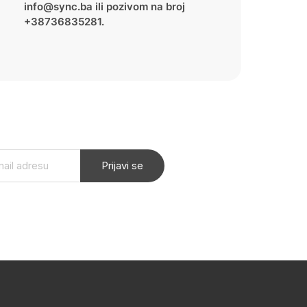
info@sync.ba ili pozivom na broj
+38736835281.
Prijavi se