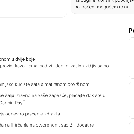
na dugme, korisnik popunjav
najkraćem mogućem roku.
P
lonom u dvije boje
 pravim kazaljkama, sadrži i dodirni zaslon vidljiv samo
minijsko kućište sata s matiranom površinom
e šalju izravno na vaše zapešće, plaćajte dok ste u
™
 Garmin Pay
a cjelodnevno praćenje zdravlja
nja ili trčanja na otvorenom, sadrži i dodatne