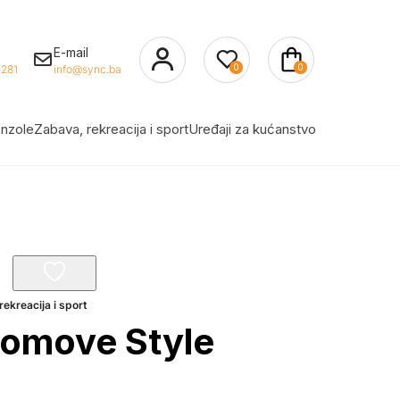
E-mail
0
0
281
info@sync.ba
nzole
Zabava, rekreacija i sport
Uređaji za kućanstvo
rekreacija i sport
vomove Style