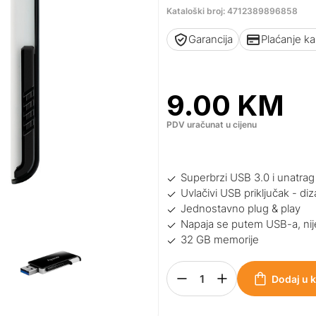
Kataloški broj: 4712389896858
Garancija
Plaćanje k
9.00
KM
PDV uračunat u cijenu
Superbrzi USB 3.0 i unatra
Uvlačivi USB priključak - di
Jednostavno plug & play
Napaja se putem USB-a, nije
32 GB memorije
Dodaj u 