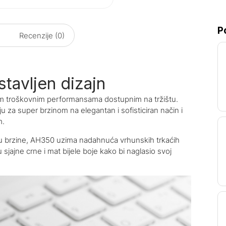
P
Recenzije (0)
tavljen dizajn
šim troškovnim performansama dostupnim na tržištu.
za super brzinom na elegantan i sofisticiran način i
m.
gu brzine, AH350 uzima nadahnuća vrhunskih trkaćih
sjajne crne i mat bijele boje kako bi naglasio svoj