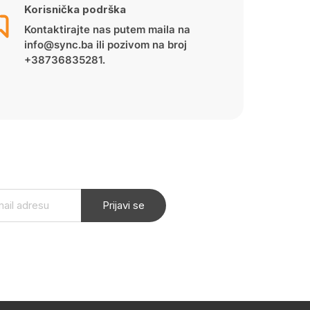
Korisnička podrška
Kontaktirajte nas putem maila na
info@sync.ba ili pozivom na broj
+38736835281.
Prijavi se