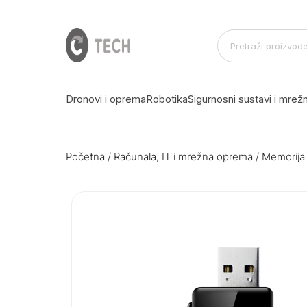
Dronovi i oprema
Robotika
Sigurnosni sustavi i mre
Početna
/
Računala, IT i mrežna oprema
/
Memorija