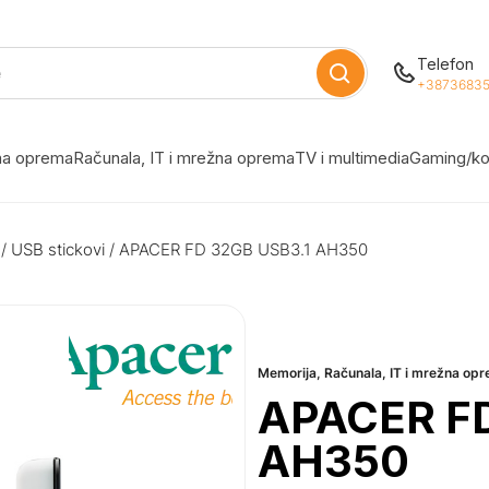
Telefon
+38736835
žna oprema
Računala, IT i mrežna oprema
TV i multimedia
Gaming/ko
/
USB stickovi
/ APACER FD 32GB USB3.1 AH350
Memorija
,
Računala, IT i mrežna op
APACER FD
AH350