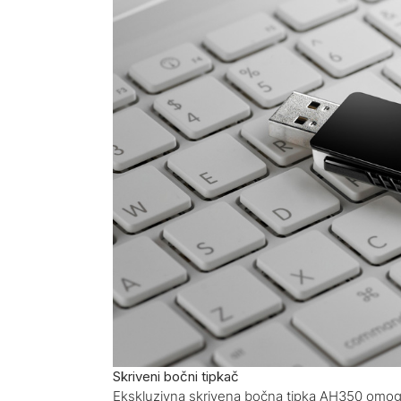
Skriveni bočni tipkač
Ekskluzivna skrivena bočna tipka AH350 omoguć