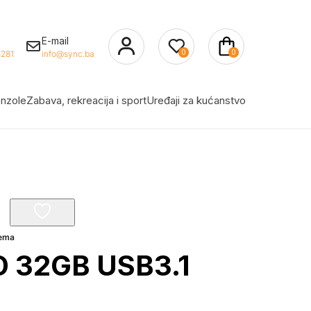
E-mail
0
0
281
info@sync.ba
nzole
Zabava, rekreacija i sport
Uređaji za kućanstvo
rema
 32GB USB3.1