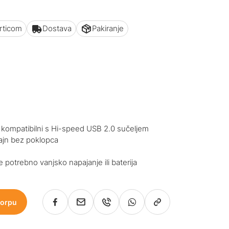
articom
Dostava
Pakiranje
g kompatibilni s Hi-speed USB 2.0 sučeljem
zajn bez poklopca
 potrebno vanjsko napajanje ili baterija
korpu