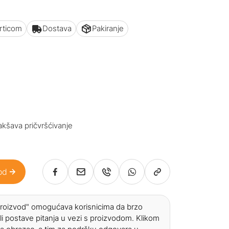
articom
Dostava
Pakiranje
kšava pričvršćivanje
od
 proizvod" omogućava korisnicima da brzo
li postave pitanja u vezi s proizvodom. Klikom