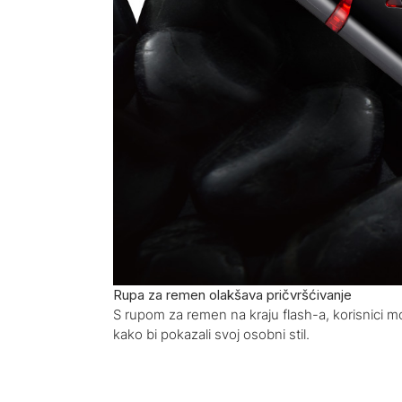
Rupa za remen olakšava pričvršćivanje
S rupom za remen na kraju flash-a, korisnici mo
kako bi pokazali svoj osobni stil.