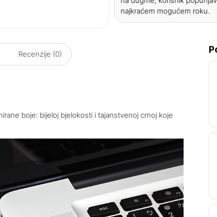
na dugme, korisnik popunjav
najkraćem mogućem roku.
P
Recenzije (0)
ane boje: bijeloj bjelokosti i tajanstvenoj crnoj koje