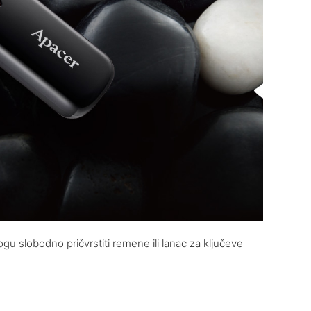
gu slobodno pričvrstiti remene ili lanac za ključeve