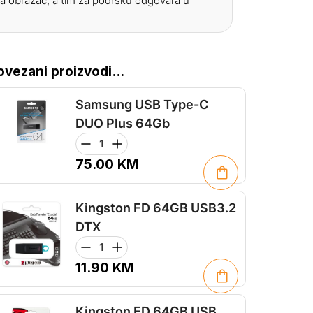
a obrazac, a tim za podršku odgovara u
ovezani proizvodi...
Samsung USB Type-C
DUO Plus 64Gb
75.00
KM
Kingston FD 64GB USB3.2
DTX
11.90
KM
Kingston FD 64GB USB