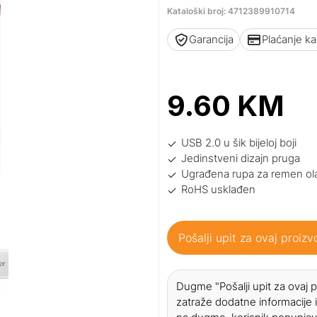
Kataloški broj: 4712389910714
Garancija
Plaćanje k
9.60
KM
USB 2.0 u šik bijeloj boji
Jedinstveni dizajn pruga
Ugrađena rupa za remen ola
RoHS usklađen
Pošalji upit za ovaj proizv
Dugme "Pošalji upit za ovaj
zatraže dodatne informacije i