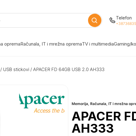
Telefon
+38736835
žna oprema
Računala, IT i mrežna oprema
TV i multimedia
Gaming/ko
/
USB stickovi
/ APACER FD 64GB USB 2.0 AH333
Memorija
,
Računala, IT i mrežna op
APACER FD
AH333