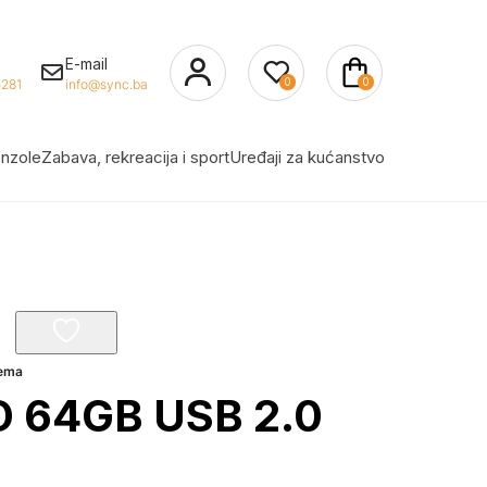
E-mail
0
0
281
info@sync.ba
nzole
Zabava, rekreacija i sport
Uređaji za kućanstvo
rema
 64GB USB 2.0