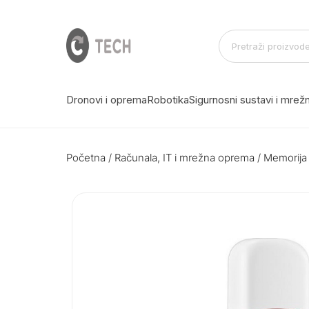
Dronovi i oprema
Robotika
Sigurnosni sustavi i mre
Početna
/
Računala, IT i mrežna oprema
/
Memorija