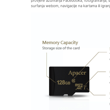
provjere ažuriranja Facebooka, fotografiranja,
surfanja webom, navigacije na kartama ili igranj