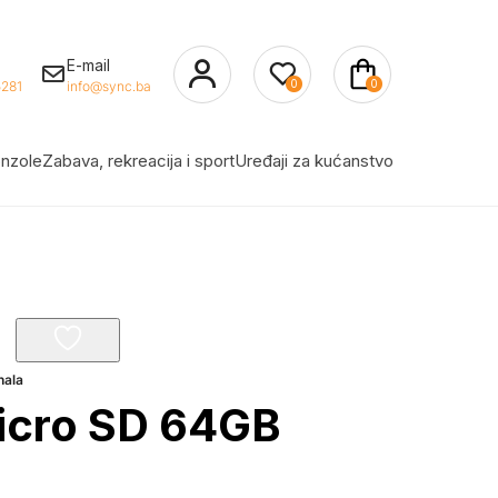
E-mail
0
0
281
info@sync.ba
nzole
Zabava, rekreacija i sport
Uređaji za kućanstvo
nala
cro SD 64GB