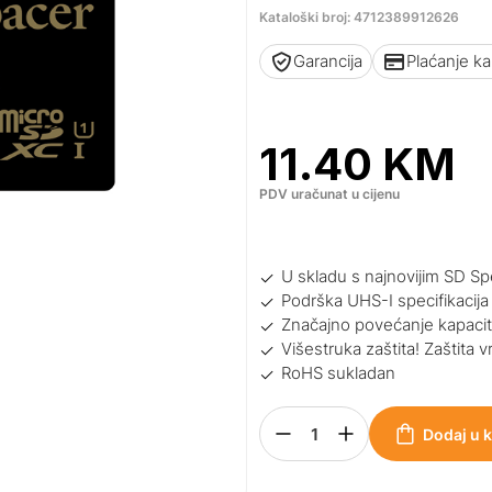
Kataloški broj: 4712389912626
Garancija
Plaćanje k
11.40
KM
PDV uračunat u cijenu
U skladu s najnovijim SD Sp
Podrška UHS-I specifikacija
Značajno povećanje kapacit
Višestruka zaštita! Zaštita 
RoHS sukladan
Dodaj u 