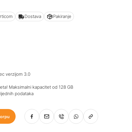
articom
Dostava
Pakiranje
ec verzijom 3.0
eta! Maksimalni kapacitet od 128 GB
vrijednih podataka
korpu