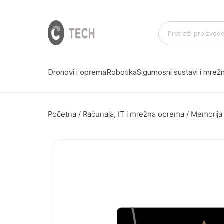
Dronovi i oprema
Robotika
Sigurnosni sustavi i mre
Početna
/
Računala, IT i mrežna oprema
/
Memorija