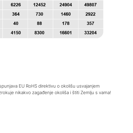
r ispunjava EU RoHS direktivu o okolišu usvajanjem
okuje nikakvo zagađenje okoliša i štiti Zemlju s vama!