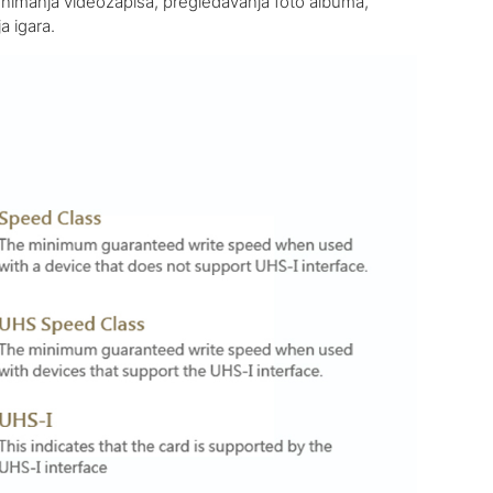
 snimanja videozapisa, pregledavanja foto albuma,
a igara.