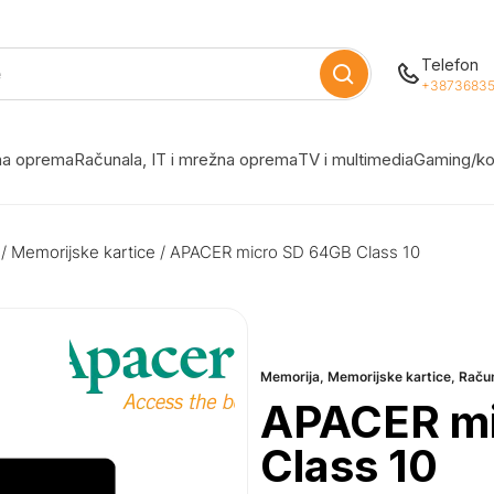
Telefon
+38736835
žna oprema
Računala, IT i mrežna oprema
TV i multimedia
Gaming/ko
/
Memorijske kartice
/ APACER micro SD 64GB Class 10
Memorija
,
Memorijske kartice
,
Raču
APACER mi
Class 10