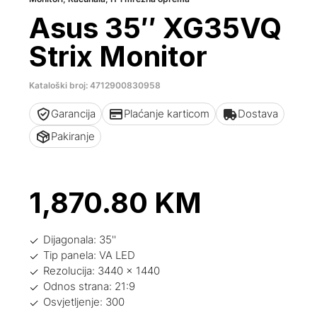
Asus 35″ XG35VQ
Strix Monitor
Kataloški broj: 4712900830958
Garancija
Plaćanje karticom
Dostava
Pakiranje
1,870.80
KM
Dijagonala: 35''
Tip panela: VA LED
Rezolucija: 3440 x 1440
Odnos strana: 21:9
Osvjetljenje: 300