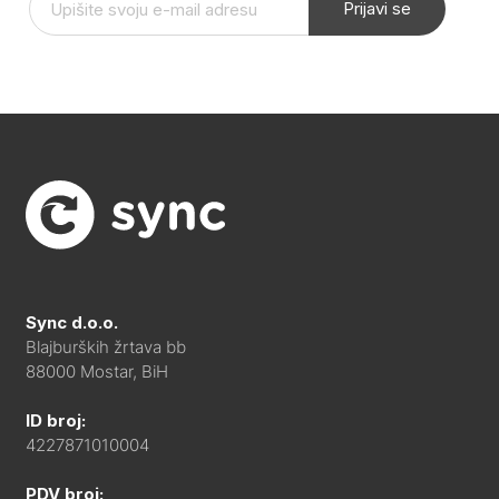
Prijavi se
Sync d.o.o.
Blajburških žrtava bb
88000 Mostar, BiH
ID broj:
4227871010004
PDV broj: