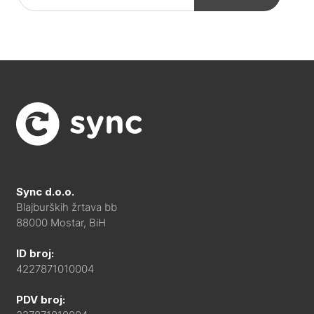
Sync d.o.o.
Blajburških žrtava bb
88000 Mostar, BiH
ID broj:
4227871010004
PDV broj: