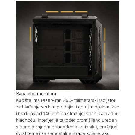
Kapacitet radijatora
Kućište ima rezerviran 360-milimetarski radijator
za hlađenje vodom prednjim i gornjim dijelom, kao
i hladnjak od 140 mm na stražnjoj strani za hladnu
hladnoću. Interijer je također promišljeno uređen
s puno dizajnom prilagođenih korisniku, pružajući
čvrst temelj za samostalne izrade koje je lako