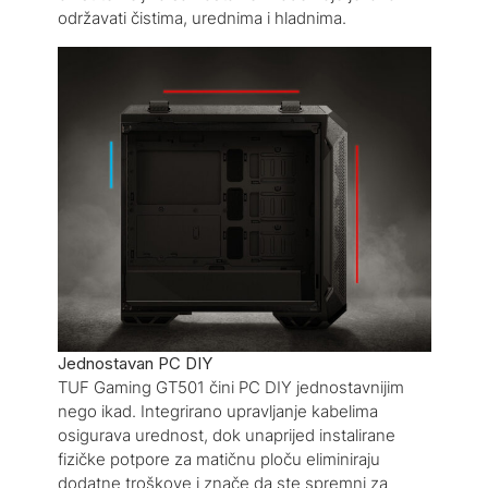
održavati čistima, urednima i hladnima.
Jednostavan PC DIY
TUF Gaming GT501 čini PC DIY jednostavnijim
nego ikad. Integrirano upravljanje kabelima
osigurava urednost, dok unaprijed instalirane
fizičke potpore za matičnu ploču eliminiraju
dodatne troškove i znače da ste spremni za