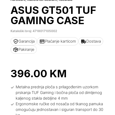
ASUS GT501 TUF
GAMING CASE
Kataloški broj: 4718017105002
Garancija
Plaćanje karticom
Dostava
Pakiranje
396.00
KM
Metalna prednja ploča s prilagođenim uzorkom
prskanja TUF Gaming i bočna ploča od dimljenog
kaljenog stakla debljine 4 mm
Ergonomske ručke od nosača od tkanog pamuka
omogućuju jednostavan i siguran transport do 30