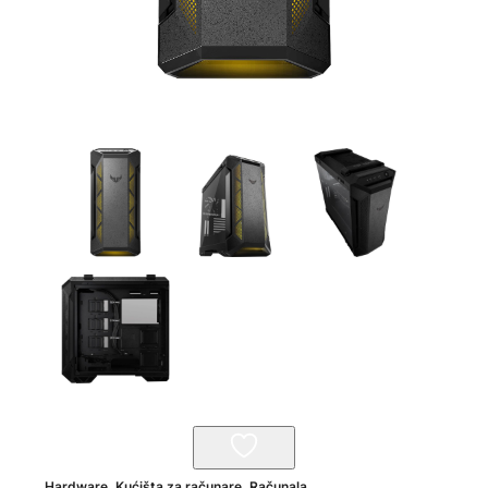
Hardware
,
Kućišta za računare
,
Računala