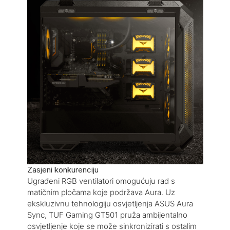
Zasjeni konkurenciju
Ugrađeni RGB ventilatori omogućuju rad s
matičnim pločama koje podržava Aura. Uz
ekskluzivnu tehnologiju osvjetljenja ASUS Aura
Sync, TUF Gaming GT501 pruža ambijentalno
osvjetljenje koje se može sinkronizirati s ostalim