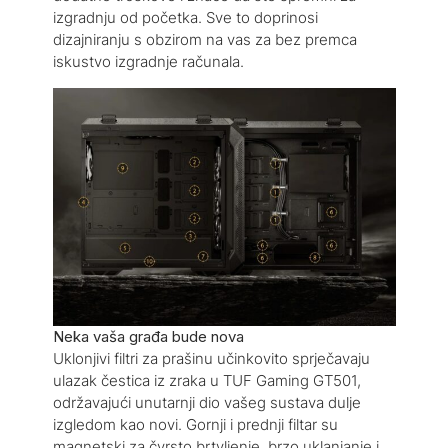
izgradnju od početka. Sve to doprinosi
dizajniranju s obzirom na vas za bez premca
iskustvo izgradnje računala.
Neka vaša građa bude nova
Uklonjivi filtri za prašinu učinkovito sprječavaju
ulazak čestica iz zraka u TUF Gaming GT501,
održavajući unutarnji dio vašeg sustava dulje
izgledom kao novi. Gornji i prednji filtar su
magnetski za čvrsto brtvljenje, brzo uklanjanje i