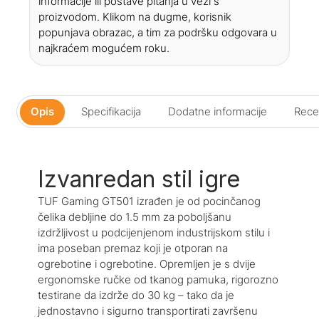
informacije ili postave pitanja u vezi s
proizvodom. Klikom na dugme, korisnik
popunjava obrazac, a tim za podršku odgovara u
najkraćem mogućem roku.
Opis
Specifikacija
Dodatne informacije
Recen
Izvanredan stil igre
TUF Gaming GT501 izrađen je od pocinčanog
čelika debljine do 1.5 mm za poboljšanu
izdržljivost u podcijenjenom industrijskom stilu i
ima poseban premaz koji je otporan na
ogrebotine i ogrebotine. Opremljen je s dvije
ergonomske ručke od tkanog pamuka, rigorozno
testirane da izdrže do 30 kg – tako da je
jednostavno i sigurno transportirati završenu