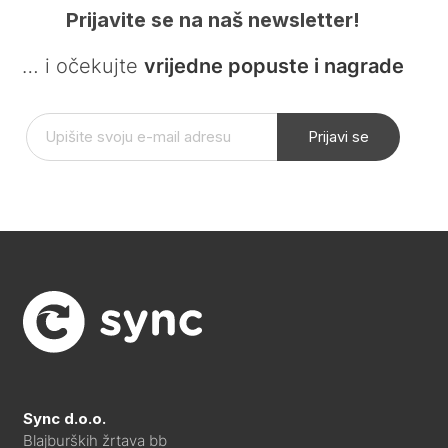
Prijavite se na naš newsletter!
… i očekujte
vrijedne popuste i nagrade
Prijavi se
Sync d.o.o.
Blajburških žrtava bb