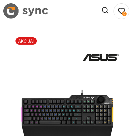
0
AKCIJA!