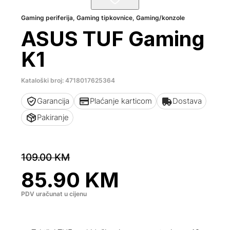
Gaming periferija
,
Gaming tipkovnice
,
Gaming/konzole
ASUS TUF Gaming
K1
Kataloški broj: 4718017625364
Garancija
Plaćanje karticom
Dostava
Pakiranje
109.00
KM
85.90
KM
PDV uračunat u cijenu