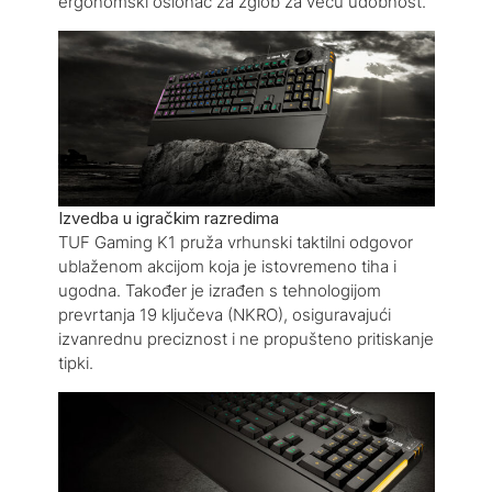
ergonomski oslonac za zglob za veću udobnost.
Izvedba u igračkim razredima
TUF Gaming K1 pruža vrhunski taktilni odgovor
ublaženom akcijom koja je istovremeno tiha i
ugodna. Također je izrađen s tehnologijom
prevrtanja 19 ključeva (NKRO), osiguravajući
izvanrednu preciznost i ne propušteno pritiskanje
tipki.