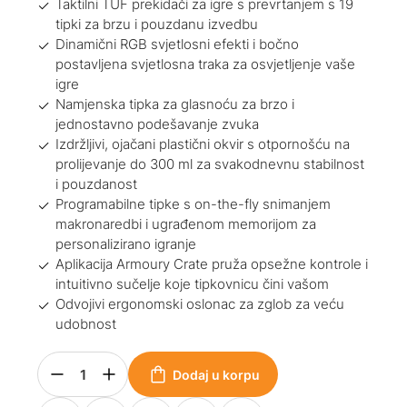
Taktilni TUF prekidači za igre s prevrtanjem s 19
tipki za brzu i pouzdanu izvedbu
Dinamični RGB svjetlosni efekti i bočno
postavljena svjetlosna traka za osvjetljenje vaše
igre
Namjenska tipka za glasnoću za brzo i
jednostavno podešavanje zvuka
Izdržljivi, ojačani plastični okvir s otpornošću na
prolijevanje do 300 ml za svakodnevnu stabilnost
i pouzdanost
Programabilne tipke s on-the-fly snimanjem
makronaredbi i ugrađenom memorijom za
personalizirano igranje
Aplikacija Armoury Crate pruža opsežne kontrole i
intuitivno sučelje koje tipkovnicu čini vašom
Odvojivi ergonomski oslonac za zglob za veću
udobnost
Dodaj u korpu