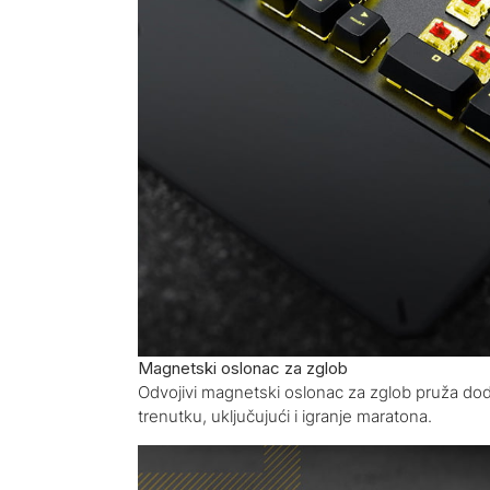
Magnetski oslonac za zglob
Odvojivi magnetski oslonac za zglob pruža do
trenutku, uključujući i igranje maratona.