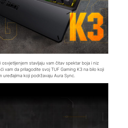
osvjetljenjem stavljaju vam čitav spektar boja i niz
i vam da prilagodite svoj TUF Gaming K3 na bilo koji
im uređajima koji podržavaju Aura Sync.