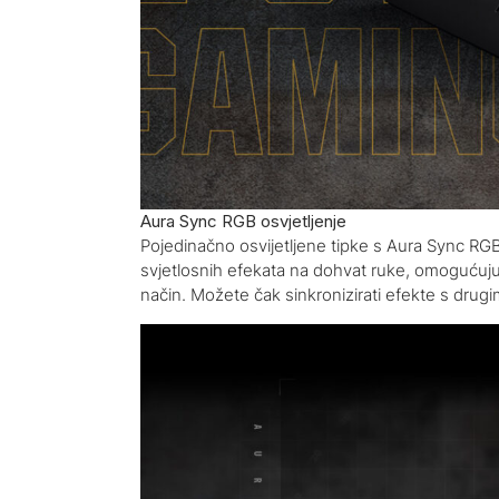
Aura Sync RGB osvjetljenje
Pojedinačno osvijetljene tipke s Aura Sync RGB 
svjetlosnih efekata na dohvat ruke, omogućujuć
način. Možete čak sinkronizirati efekte s drug