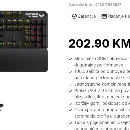
Kataloški broj: 4718017630627
Garancija
Plaćanje k
202.90
K
Mehanička RGB tipkovnica s v
dugotrajne performanse
100% zaštita od duhova s te
pouzdane performanse s klik
Jednostavne kombinirane ti
Prolaz USB 2.0 za brzo pove
bljeskalice, ili za punjenje p
Izdržljiv gornji poklopac od
Osam potpuno programibilni
spremanje profila u ugrađe
Tipke s pojedinačnim osvje
neograničene mogućnosti p