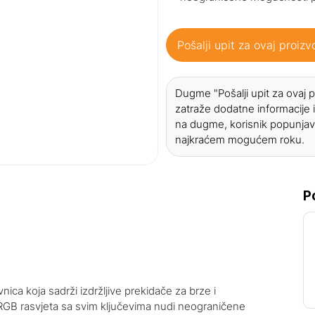
Pošalji upit za ovaj proizv
Dugme "Pošalji upit za ovaj
zatraže dodatne informacije i
na dugme, korisnik popunjav
najkraćem mogućem roku.
P
a koja sadrži izdržljive prekidače za brze i
RGB rasvjeta sa svim ključevima nudi neograničene