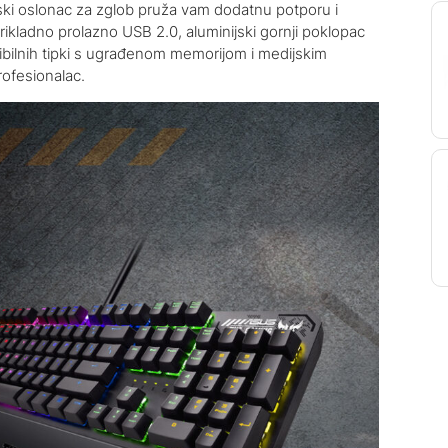
ski oslonac za zglob pruža vam dodatnu potporu i
ikladno prolazno USB 2.0, aluminijski gornji poklopac
ilnih tipki s ugrađenom memorijom i medijskim
rofesionalac.