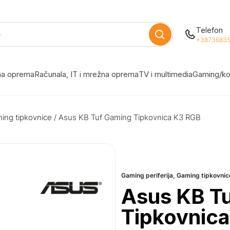
Telefon
+38736835
žna oprema
Računala, IT i mrežna oprema
TV i multimedia
Gaming/ko
ing tipkovnice
/ Asus KB Tuf Gaming Tipkovnica K3 RGB
Gaming periferija
,
Gaming tipkovnic
Asus KB T
Tipkovnic