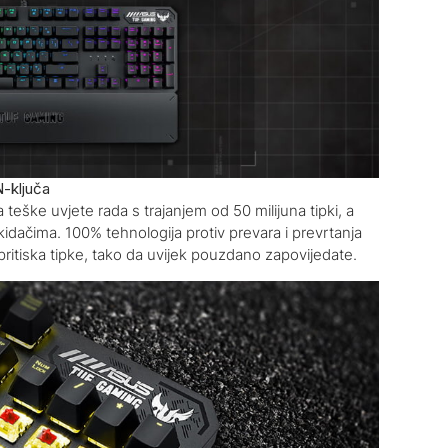
N-ključa
ške uvjete rada s trajanjem od 50 milijuna tipki, a
ekidačima. 100% tehnologija protiv prevara i prevrtanja
pritiska tipke, tako da uvijek pouzdano zapovijedate.