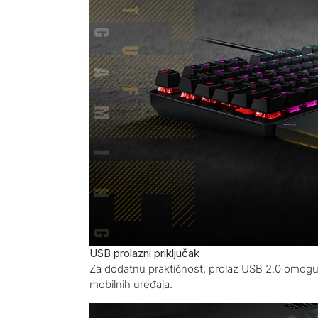
USB prolazni priključak
Za dodatnu praktičnost, prolaz USB 2.0 omogućuj
mobilnih uređaja.