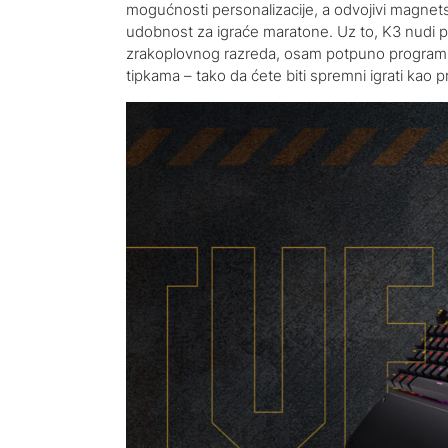
mogućnosti personalizacije, a odvojivi magnet
udobnost za igraće maratone. Uz to, K3 nudi pr
zrakoplovnog razreda, osam potpuno programib
tipkama – tako da ćete biti spremni igrati kao p