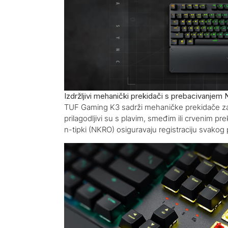
Izdržljivi mehanički prekidači s prebacivanjem 
TUF Gaming K3 sadrži mehaničke prekidače za te
prilagodljivi su s plavim, smeđim ili crvenim pr
n-tipki (NKRO) osiguravaju registraciju svakog 