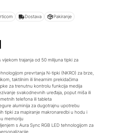
articom
Dostava
Pakiranje
M
ijekom trajanja od 50 milijuna tipki za
hnologijom prevrtanja N-tipki (NKRO) za brze,
om, taktilnim ili linearnim prekidačima
pke za trenutnu kontrolu funkcija medija
zivanje svakodnevnih uređaja, poput miša ili
ametnih telefona ili tableta
 legure aluminija za dugotrajnu upotrebu
h tipki za mapiranje makronaredbi u hodu i
nu memoriju
tljenjem s Aura Sync RGB LED tehnologijom za
ersonalizacije