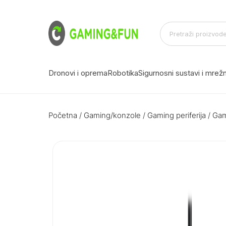
Dronovi i oprema
Robotika
Sigurnosni sustavi i mre
Početna
/
Gaming/konzole
/
Gaming periferija
/
Gam