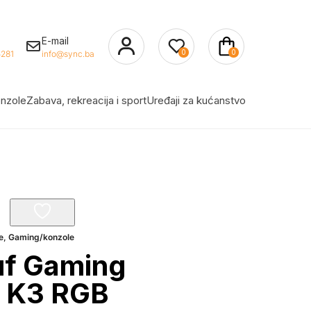
E-mail
0
0
281
info@sync.ba
nzole
Zabava, rekreacija i sport
Uređaji za kućanstvo
e
,
Gaming/konzole
uf Gaming
a K3 RGB