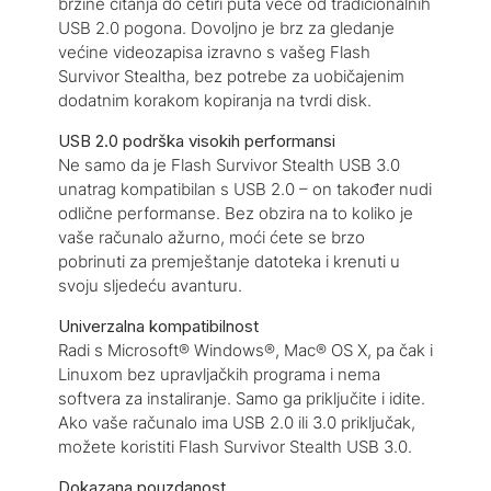
brzine čitanja do četiri puta veće od tradicionalnih
USB 2.0 pogona. Dovoljno je brz za gledanje
većine videozapisa izravno s vašeg Flash
Survivor Stealtha, bez potrebe za uobičajenim
dodatnim korakom kopiranja na tvrdi disk.
USB 2.0 podrška visokih performansi
Ne samo da je Flash Survivor Stealth USB 3.0
unatrag kompatibilan s USB 2.0 – on također nudi
odlične performanse. Bez obzira na to koliko je
vaše računalo ažurno, moći ćete se brzo
pobrinuti za premještanje datoteka i krenuti u
svoju sljedeću avanturu.
Univerzalna kompatibilnost
Radi s Microsoft® Windows®, Mac® OS X, pa čak i
Linuxom bez upravljačkih programa i nema
softvera za instaliranje. Samo ga priključite i idite.
Ako vaše računalo ima USB 2.0 ili 3.0 priključak,
možete koristiti Flash Survivor Stealth USB 3.0.
Dokazana pouzdanost