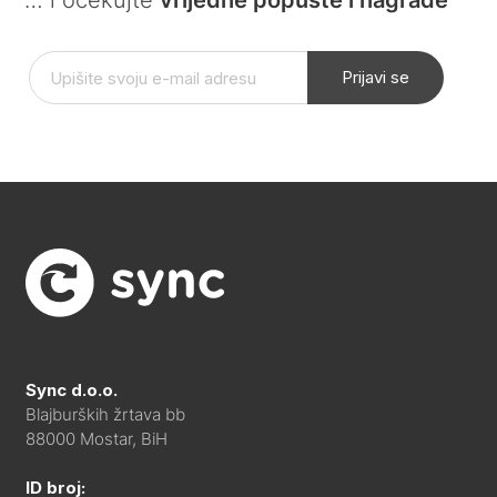
Prijavi se
Sync d.o.o.
Blajburških žrtava bb
88000 Mostar, BiH
ID broj: