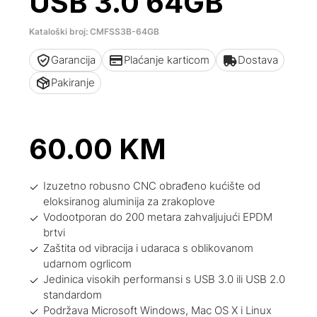
USB 3.0 64GB
Kataloški broj: CMFSS3B-64GB
Garancija
Plaćanje karticom
Dostava
Pakiranje
60.00
KM
Izuzetno robusno CNC obrađeno kućište od
eloksiranog aluminija za zrakoplove
Vodootporan do 200 metara zahvaljujući EPDM
brtvi
Zaštita od vibracija i udaraca s oblikovanom
udarnom ogrlicom
Jedinica visokih performansi s USB 3.0 ili USB 2.0
standardom
Podržava Microsoft Windows, Mac OS X i Linux