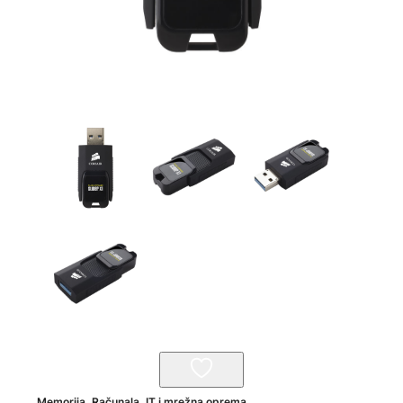
Memorija
,
Računala, IT i mrežna oprema