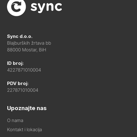
Sync d.o.o.
Blajburških žrtava bb
88000 Mostar, BiH
ID broj:
4227871010004
PDV broj:
227871010004
Upoznajte nas
O nama
Kontakt i lokacija