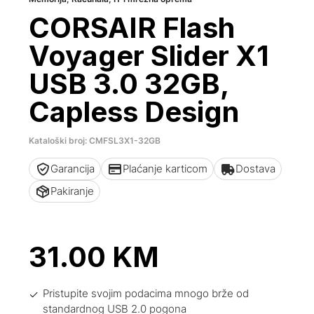
CORSAIR Flash
Voyager Slider X1
USB 3.0 32GB,
Capless Design
Kataloški broj: CMFSL3X1-32GB
Garancija
Plaćanje karticom
Dostava
Pakiranje
31.00
KM
Pristupite svojim podacima mnogo brže od
standardnog USB 2.0 pogona