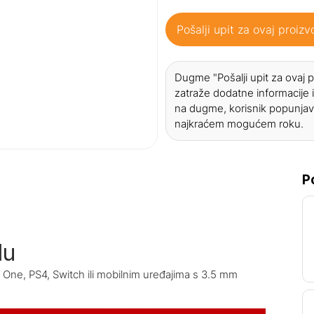
Pošalji upit za ovaj proizv
Dugme "Pošalji upit za ovaj
zatraže dodatne informacije i
na dugme, korisnik popunjav
najkraćem mogućem roku.
P
du
x One, PS4, Switch ili mobilnim uređajima s 3.5 mm