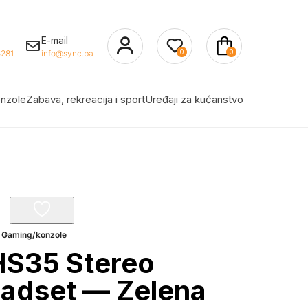
E-mail
0
0
281
info@sync.ba
nzole
Zabava, rekreacija i sport
Uređaji za kućanstvo
,
Gaming/konzole
S35 Stereo
adset — Zelena