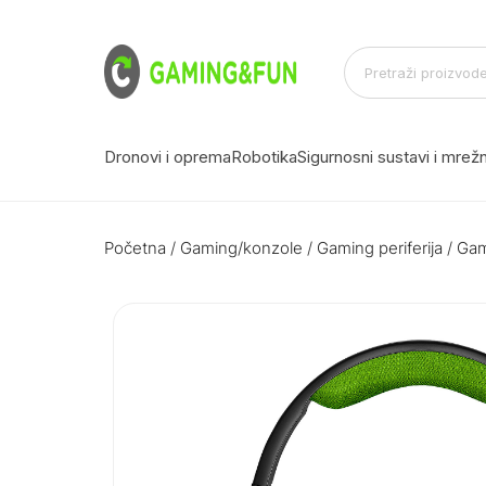
Dronovi i oprema
Robotika
Sigurnosni sustavi i mre
Početna
/
Gaming/konzole
/
Gaming periferija
/
Gam