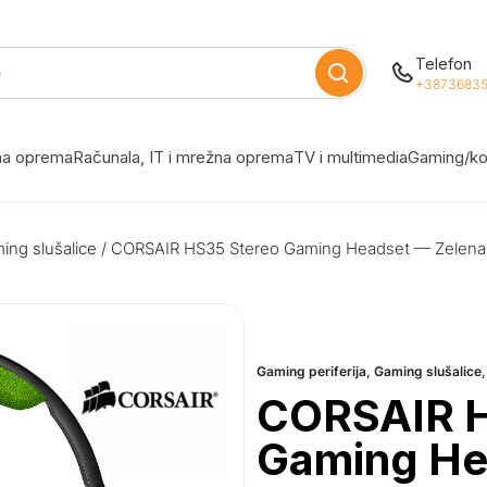
Telefon
+38736835
žna oprema
Računala, IT i mrežna oprema
TV i multimedia
Gaming/ko
ing slušalice
/ CORSAIR HS35 Stereo Gaming Headset — Zelena
Gaming periferija
,
Gaming slušalice
CORSAIR H
Gaming He