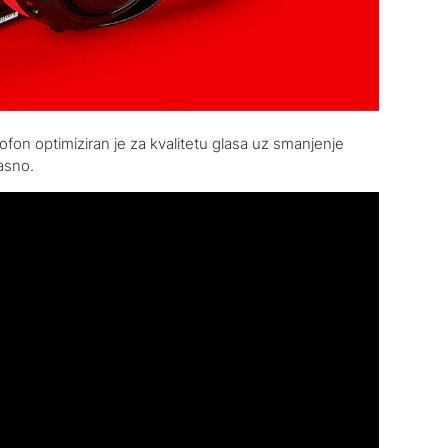
rofon optimiziran je za kvalitetu glasa uz smanjenje
asno.