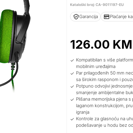
Kataloški broj: CA-9011197-EU
Garancija
Plaćanje k
126.00
KM
Kompatibilan s više platfor
mobilnim uređajima
Par prilagođenih 50 mm neod
sa širokim rasponom i pou
Potpuno odvojivi jednosmjern
smanjenje ambijentalne buke
Plišana memorijska pjena s 
laganom konstrukcijom, pru
igranja
Kontrole za glasnoću na uh
podešavanje u hodu bez odv