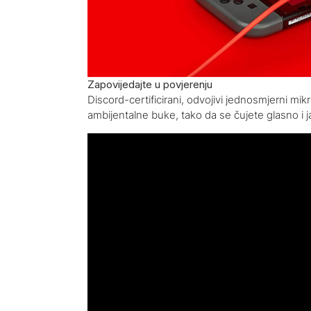
Zapovijedajte u povjerenju
Discord-certificirani, odvojivi jednosmjerni mik
ambijentalne buke, tako da se čujete glasno i j