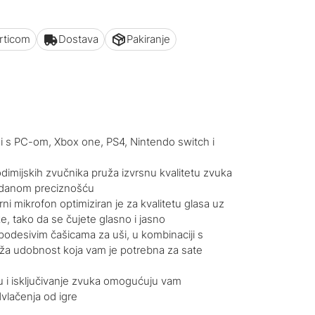
articom
Dostava
Pakiranje
mi s PC-om, Xbox one, PS4, Nintendo switch i
imijskih zvučnika pruža izvrsnu kvalitetu zvuka
zdanom preciznošću
i mikrofon optimiziran je za kvalitetu glasa uz
, tako da se čujete glasno i jasno
podesivim čašicama za uši, u kombinaciji s
ža udobnost koja vam je potrebna za sate
u i isključivanje zvuka omogućuju vam
lačenja od igre