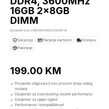
DDR4, 3600MHz
16GB 2x8GB
DIMM
Kataloški broj: CMK16GX4M2Z3600C18
Garancija
Plaćanje karticom
Dostava
Pakiranje
199.00
KM
Provjerite odgovara li ovo unosom broja vašeg
modela
Dizajniran za overclocking visokih performansi
Dizajniran za sjajan izgled
Performanse i kompatibilnost