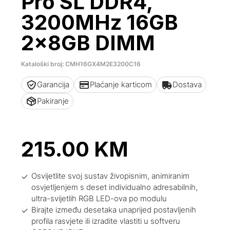
Pro SL DDR4,
3200MHz 16GB
2x8GB DIMM
Kataloški broj: CMH16GX4M2E3200C16
Garancija
Plaćanje karticom
Dostava
Pakiranje
215.00
KM
Osvijetlite svoj sustav živopisnim, animiranim
osvjetljenjem s deset individualno adresabilnih,
ultra-svijetlih RGB LED-ova po modulu
Birajte između desetaka unaprijed postavljenih
profila rasvjete ili izradite vlastiti u softveru