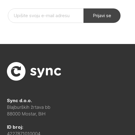
Prijavi se
Sync d.o.o.
Blajburških žrtava bb
88000 Mostar, BiH
ID broj:
4227871010004