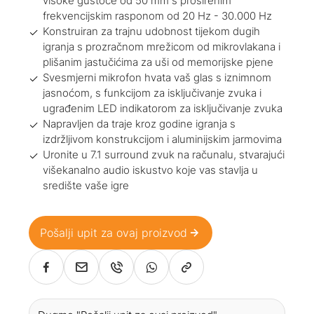
visoke gustoće od 50 mm s proširenim
frekvencijskim rasponom od 20 Hz - 30.000 Hz
Konstruiran za trajnu udobnost tijekom dugih
igranja s prozračnom mrežicom od mikrovlakana i
plišanim jastučićima za uši od memorijske pjene
Svesmjerni mikrofon hvata vaš glas s iznimnom
jasnoćom, s funkcijom za isključivanje zvuka i
ugrađenim LED indikatorom za isključivanje zvuka
Napravljen da traje kroz godine igranja s
izdržljivom konstrukcijom i aluminijskim jarmovima
Uronite u 7.1 surround zvuk na računalu, stvarajući
višekanalno audio iskustvo koje vas stavlja u
središte vaše igre
Pošalji upit za ovaj proizvod