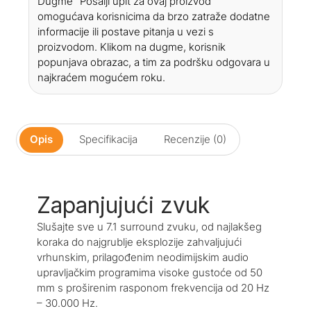
Dugme "Pošalji upit za ovaj proizvod"
omogućava korisnicima da brzo zatraže dodatne
informacije ili postave pitanja u vezi s
proizvodom. Klikom na dugme, korisnik
popunjava obrazac, a tim za podršku odgovara u
najkraćem mogućem roku.
Opis
Specifikacija
Recenzije (0)
Zapanjujući zvuk
Slušajte sve u 7.1 surround zvuku, od najlakšeg
koraka do najgrublje eksplozije zahvaljujući
vrhunskim, prilagođenim neodimijskim audio
upravljačkim programima visoke gustoće od 50
mm s proširenim rasponom frekvencija od 20 Hz
– 30.000 Hz.