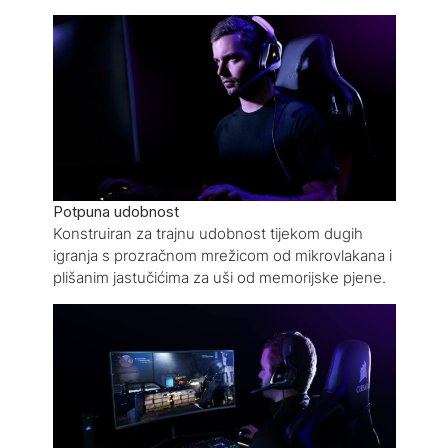
Potpuna udobnost
Konstruiran za trajnu udobnost tijekom dugih
igranja s prozračnom mrežicom od mikrovlakana i
plišanim jastučićima za uši od memorijske pjene.