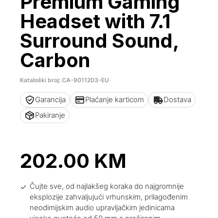
Premium Gaming
Headset with 7.1
Surround Sound,
Carbon
Kataloški broj: CA-9011203-EU
Garancija
Plaćanje karticom
Dostava
Pakiranje
202.00
KM
Čujte sve, od najlakšeg koraka do najgromnije
eksplozije zahvaljujući vrhunskim, prilagođenim
neodimijskim audio upravljačkim jedinicama