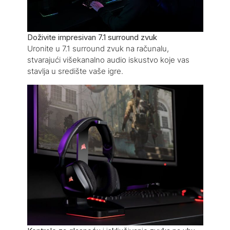
Doživite impresivan 7.1 surround zvuk
Uronite u 7.1 surround zvuk na računalu,
stvarajući višekanalno audio iskustvo koje vas
stavlja u središte vaše igre.