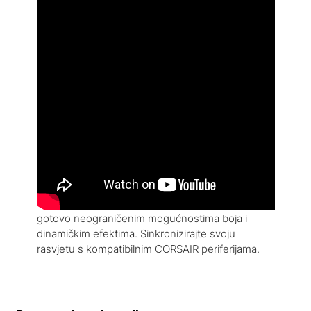
Pozovite mete
CORSAIR iCUE softver omogućuje preciznu
kontrolu nad vašim slušalicama, s unaprijed
podešenim audio profilima, prilagođenim
postavkama ekvilajzera, impresivnim 7.1 surround
zvukom i kontrolom bočnih tonova.
Prilagodite RGB osvjetljenje na svakoj slušalici s
gotovo neograničenim mogućnostima boja i
dinamičkim efektima. Sinkronizirajte svoju
rasvjetu s kompatibilnim CORSAIR periferijama.