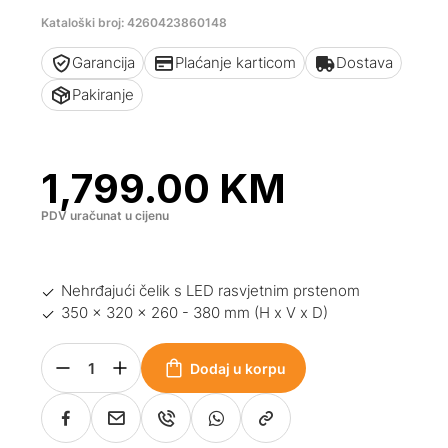
Kataloški broj: 4260423860148
Garancija
Plaćanje karticom
Dostava
Pakiranje
1,799.00
KM
PDV uračunat u cijenu
Nehrđajući čelik s LED rasvjetnim prstenom
350 x 320 x 260 - 380 mm (H x V x D)
Dodaj u korpu