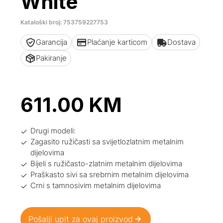
White
Kataloški broj: 753759227753
Garancija
Plaćanje karticom
Dostava
Pakiranje
611.00
KM
Drugi modeli:
Zagasito ružičasti sa svijetlozlatnim metalnim
dijelovima
Bijeli s ružičasto-zlatnim metalnim dijelovima
Praškasto sivi sa srebrnim metalnim dijelovima
Crni s tamnosivim metalnim dijelovima
Pošalji upit za ovaj proizvod