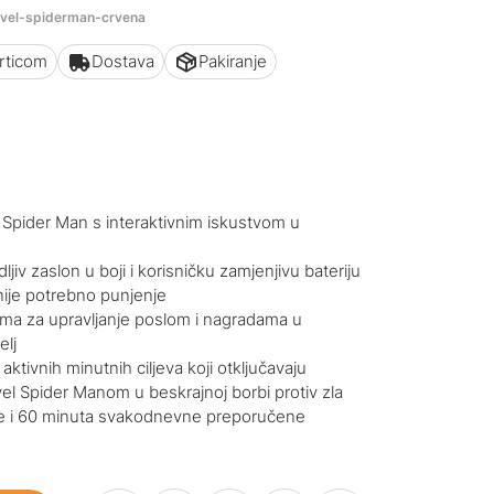
arvel-spiderman-crvena
articom
Dostava
Pakiranje
l Spider Man s interaktivnim iskustvom u
ljiv zaslon u boji i korisničku zamjenjivu bateriju
 nije potrebno punjenje
atima za upravljanje poslom i nagradama u
elj
aktivnih minutnih ciljeva koji otključavaju
vel Spider Manom u beskrajnoj borbi protiv zla
je i 60 minuta svakodnevne preporučene