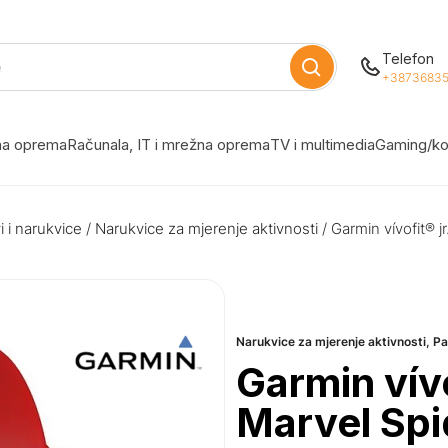
Telefon
+38736835
žna oprema
Računala, IT i mrežna oprema
TV i multimedia
Gaming/ko
 i narukvice
/
Narukvice za mjerenje aktivnosti
/ Garmin vívofit® 
Narukvice za mjerenje aktivnosti
,
Pa
Garmin vívo
Marvel Sp