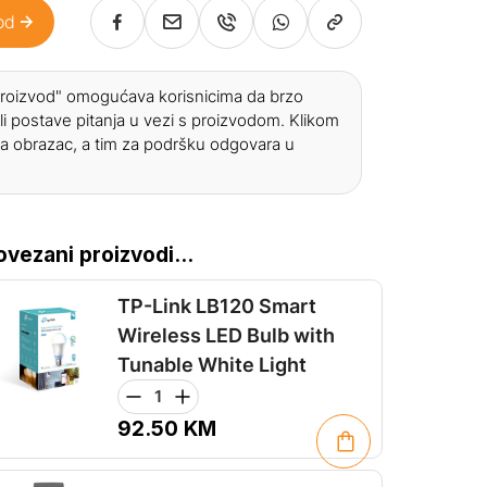
od
 proizvod" omogućava korisnicima da brzo
li postave pitanja u vezi s proizvodom. Klikom
a obrazac, a tim za podršku odgovara u
ovezani proizvodi...
TP-Link LB120 Smart
Wireless LED Bulb with
Tunable White Light
92.50
KM