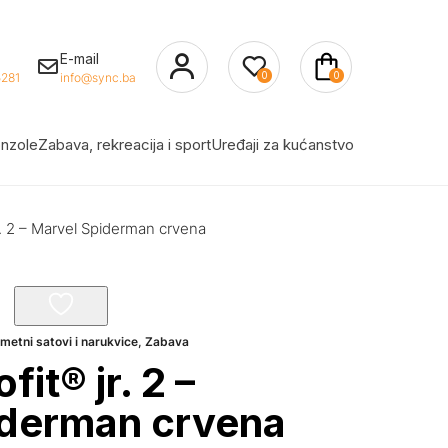
E-mail
0
0
281
info@sync.ba
nzole
Zabava, rekreacija i sport
Uređaji za kućanstvo
jr. 2 – Marvel Spiderman crvena
metni satovi i narukvice
,
Zabava
fit® jr. 2 –
iderman crvena