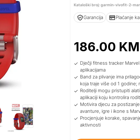
Kataloški broj: garmin-vivofit-2-m
Garancija
Plaćanje k
186.00
KM
Dječji fitness tracker Marve
aplikacijama
Band za plivanje ima prilagod
koja traje više od 1 godine;
Roditelji mogu pristupiti al
aplikaciji koju kontrolira rodit
Motivira djecu za postizanje 
avanture, igre i ikone s Mar
Procjenjuje korake, spavan
aktivnosti