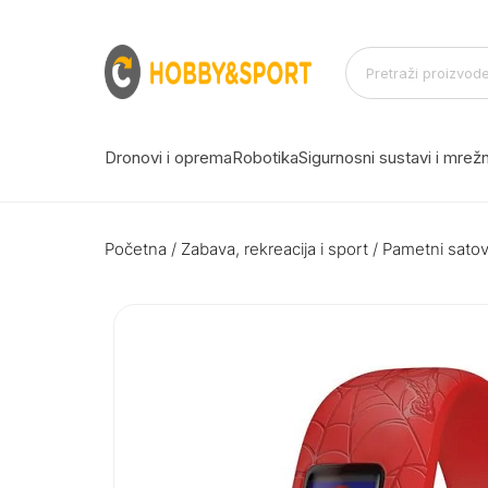
Dronovi i oprema
Robotika
Sigurnosni sustavi i mre
Početna
/
Zabava, rekreacija i sport
/
Pametni satovi