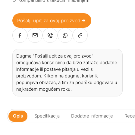
Kompatibilno s tekućim hlađenjem
Pošalji upit za ovaj proizvod
Dugme "Pošalji upit za ovaj proizvod"
omogućava korisnicima da brzo zatraže dodatne
informacije ili postave pitanja u vezi s
proizvodom. Klikom na dugme, korisnik
popunjava obrazac, a tim za podršku odgovara u
najkraćem mogućem roku.
Opis
Specifikacija
Dodatne informacije
Recen