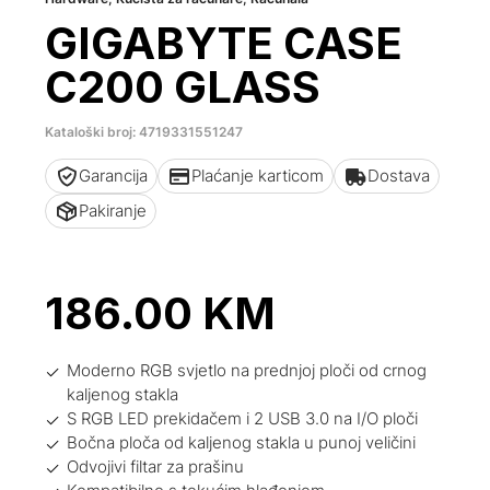
GIGABYTE CASE
C200 GLASS
Kataloški broj: 4719331551247
Garancija
Plaćanje karticom
Dostava
Pakiranje
186.00
KM
Moderno RGB svjetlo na prednjoj ploči od crnog
kaljenog stakla
S RGB LED prekidačem i 2 USB 3.0 na I/O ploči
Bočna ploča od kaljenog stakla u punoj veličini
Odvojivi filtar za prašinu