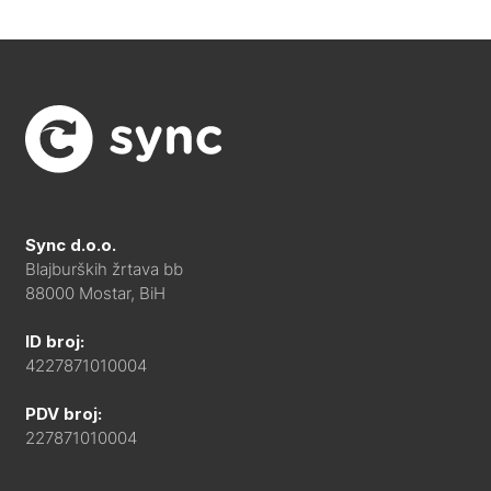
Sync d.o.o.
Blajburških žrtava bb
88000 Mostar, BiH
ID broj:
4227871010004
PDV broj:
227871010004