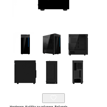
Hardware
,
Kućišta za računare
,
Računala