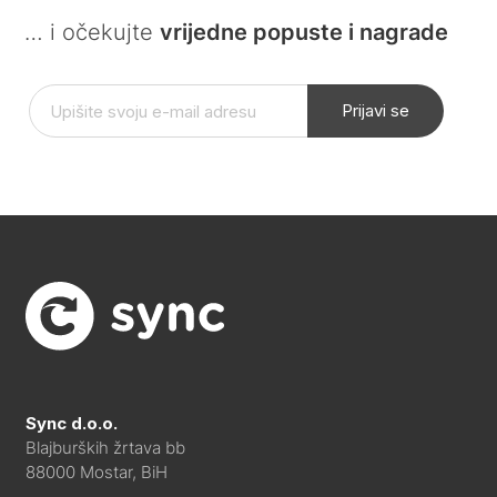
… i očekujte
vrijedne popuste i nagrade
Prijavi se
Sync d.o.o.
Blajburških žrtava bb
88000 Mostar, BiH