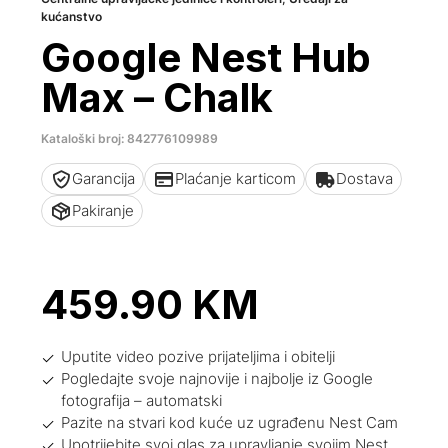
kućanstvo
Google Nest Hub
Max – Chalk
Kataloški broj: 842776109989
Garancija
Plaćanje karticom
Dostava
Pakiranje
459.90
KM
Uputite video pozive prijateljima i obitelji
Pogledajte svoje najnovije i najbolje iz Google
fotografija – automatski
Pazite na stvari kod kuće uz ugrađenu Nest Cam
Upotrijebite svoj glas za upravljanje svojim Nest