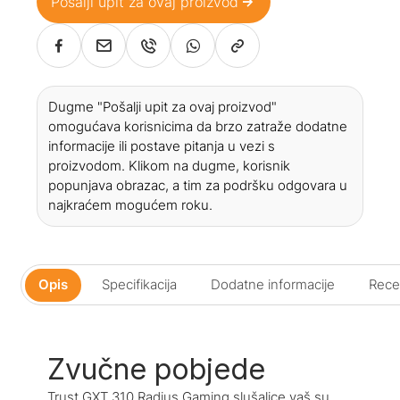
Pošalji upit za ovaj proizvod
Dugme "Pošalji upit za ovaj proizvod"
omogućava korisnicima da brzo zatraže dodatne
informacije ili postave pitanja u vezi s
proizvodom. Klikom na dugme, korisnik
popunjava obrazac, a tim za podršku odgovara u
najkraćem mogućem roku.
Opis
Specifikacija
Dodatne informacije
Recen
Zvučne pobjede
Trust GXT 310 Radius Gaming slušalice vaš su