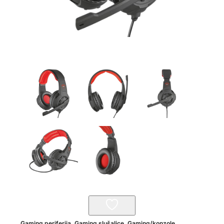
Gaming periferija
,
Gaming slušalice
,
Gaming/konzole