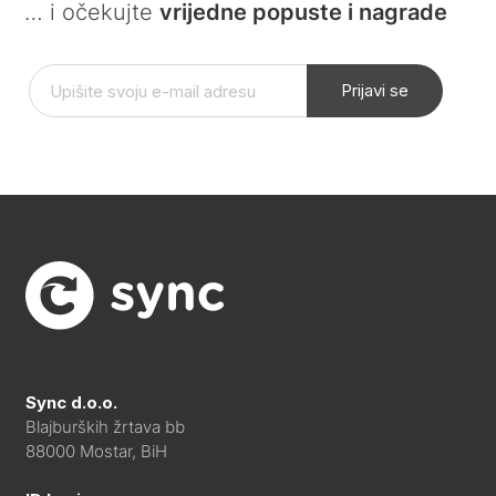
… i očekujte
vrijedne popuste i nagrade
Prijavi se
Sync d.o.o.
Blajburških žrtava bb
88000 Mostar, BiH