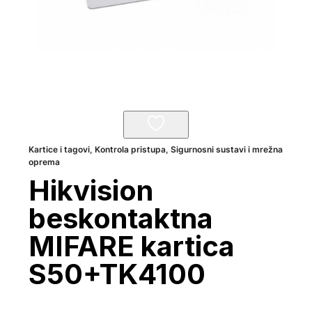
Kartice i tagovi
,
Kontrola pristupa
,
Sigurnosni sustavi i mrežna
oprema
Hikvision
beskontaktna
MIFARE kartica
S50+TK4100