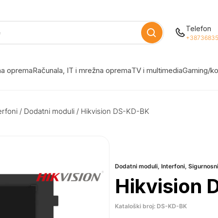
Telefon
+38736835
žna oprema
Računala, IT i mrežna oprema
TV i multimedia
Gaming/ko
erfoni
/
Dodatni moduli
/ Hikvision DS-KD-BK
Dodatni moduli
,
Interfoni
,
Sigurnosn
Hikvision
Kataloški broj: DS-KD-BK