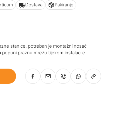
articom
Dostava
Pakiranje
zne stanice, potreban je montažni nosač
a popuni praznu mrežu tijekom instalacije