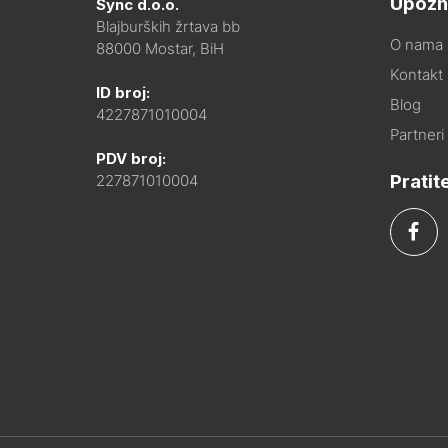
Upozn
Sync d.o.o.
Blajburških žrtava bb
O nama
88000 Mostar, BiH
Kontakt i
ID broj:
Blog
4227871010004
Partneri
PDV broj:
Pratit
227871010004