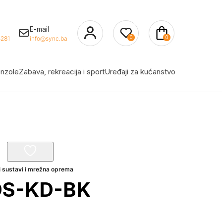
E-mail
0
0
281
info@sync.ba
nzole
Zabava, rekreacija i sport
Uređaji za kućanstvo
i sustavi i mrežna oprema
 DS-KD-BK