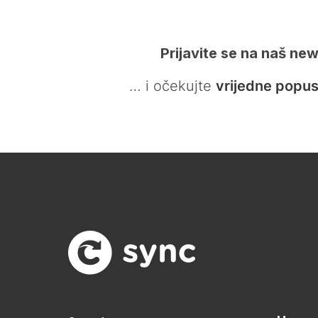
Prijavite se na naš new
… i očekujte
vrijedne popus