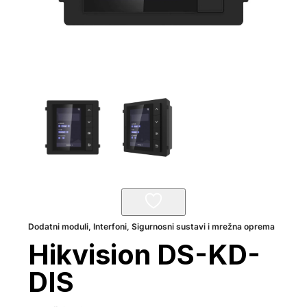
Dodatni moduli
,
Interfoni
,
Sigurnosni sustavi i mrežna oprema
Hikvision DS-KD-
DIS