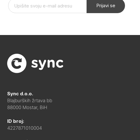
Prijavi se
Sync d.o.o.
Blajburških žrtava bb
88000 Mostar, BiH
ID broj:
4227871010004