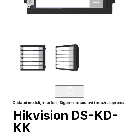
Dodatni moduli
,
Interfoni
,
Sigurnosni sustavi i mrežna oprema
Hikvision DS-KD-
KK