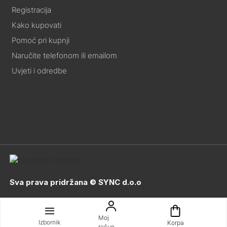
Registracija
Kako kupovati
Pomoć pri kupnji
Naručite telefonom ili emailom
Uvjeti i odredbe
Sva prava pridržana © SYNC d.o.o
Moj
Izbornik
Korpa
račun