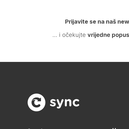
Prijavite se na naš new
… i očekujte
vrijedne popus