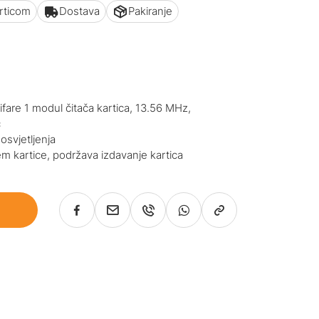
articom
Dostava
Pakiranje
fare 1 modul čitača kartica, 13.56 MHz,
č
svjetljenja
em kartice, podržava izdavanje kartica