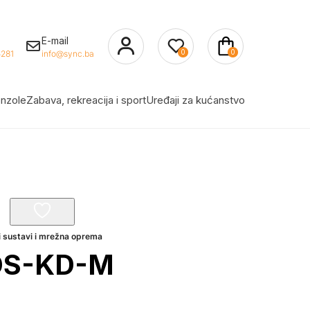
E-mail
0
0
281
info@sync.ba
nzole
Zabava, rekreacija i sport
Uređaji za kućanstvo
i sustavi i mrežna oprema
 DS-KD-M