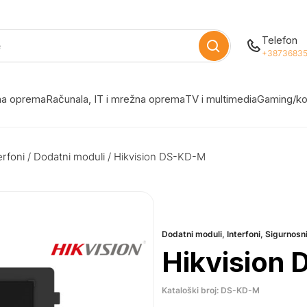
Telefon
+38736835
žna oprema
Računala, IT i mrežna oprema
TV i multimedia
Gaming/ko
erfoni
/
Dodatni moduli
/ Hikvision DS-KD-M
Dodatni moduli
,
Interfoni
,
Sigurnosn
Hikvision
Kataloški broj: DS-KD-M