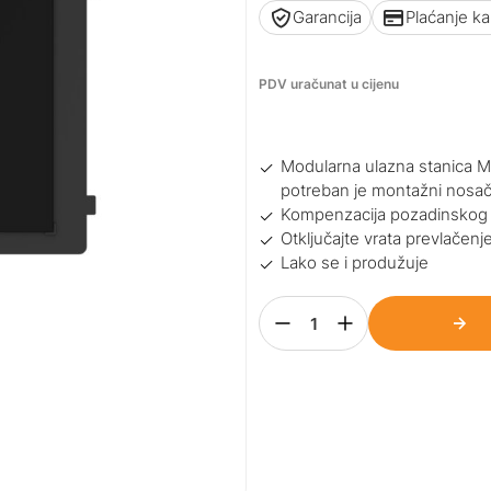
Garancija
Plaćanje k
PDV uračunat u cijenu
Modularna ulazna stanica Mi
potreban je montažni nosa
Kompenzacija pozadinskog o
Otključajte vrata prevlačenj
Lako se i produžuje