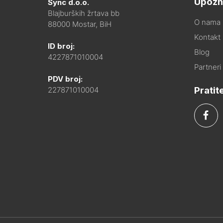
Upozn
Sync d.o.o.
Blajburških žrtava bb
O nama
88000 Mostar, BiH
Kontakt i
ID broj:
Blog
4227871010004
Partneri
PDV broj:
Pratit
227871010004