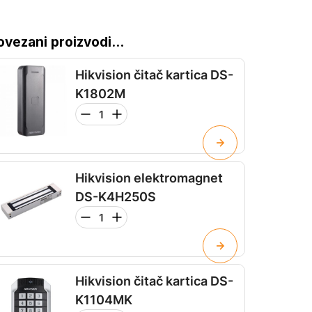
ovezani proizvodi...
Hikvision čitač kartica DS-
K1802M
Hikvision elektromagnet
DS-K4H250S
Hikvision čitač kartica DS-
K1104MK