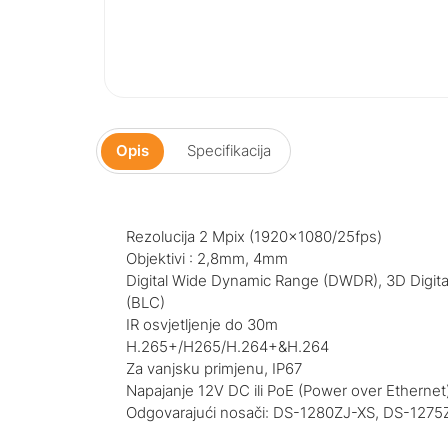
Opis
Specifikacija
Rezolucija 2 Mpix (1920×1080/25fps)
Objektivi : 2,8mm, 4mm
Digital Wide Dynamic Range (DWDR), 3D Digit
(BLC)
IR osvjetljenje do 30m
H.265+/H265/H.264+&H.264
Za vanjsku primjenu, IP67
Napajanje 12V DC ili PoE (Power over Ethernet
Odgovarajući nosači: DS-1280ZJ-XS, DS-127