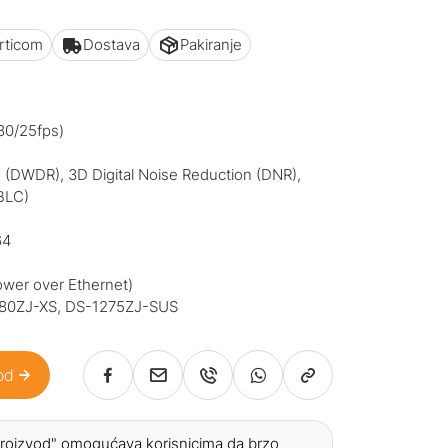
articom
Dostava
Pakiranje
80/25fps)
 (DWDR), 3D Digital Noise Reduction (DNR),
BLC)
64
ower over Ethernet)
1280ZJ-XS, DS-1275ZJ-SUS
od
 proizvod" omogućava korisnicima da brzo