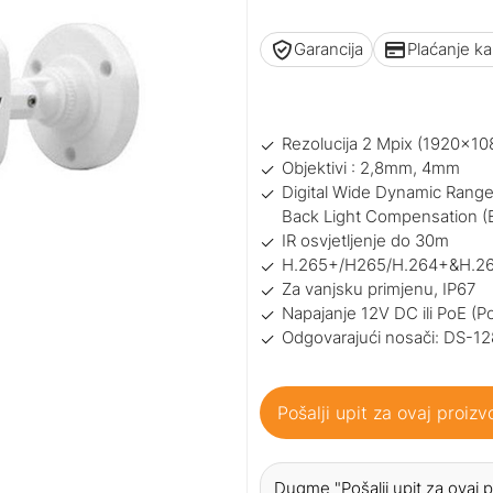
Garancija
Plaćanje k
Rezolucija 2 Mpix (1920x10
Objektivi : 2,8mm, 4mm
Digital Wide Dynamic Range
Back Light Compensation (
IR osvjetljenje do 30m
H.265+/H265/H.264+&H.2
Za vanjsku primjenu, IP67
Napajanje 12V DC ili PoE (P
Odgovarajući nosači: DS-
Pošalji upit za ovaj proizv
Dugme "Pošalji upit za ovaj