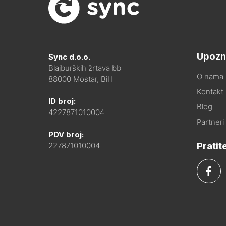
Upozn
Sync d.o.o.
Blajburških žrtava bb
O nama
88000 Mostar, BiH
Kontakt i
ID broj:
Blog
4227871010004
Partneri
PDV broj:
Pratit
227871010004