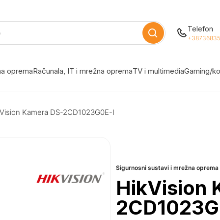
Telefon
+38736835
žna oprema
Računala, IT i mrežna oprema
TV i multimedia
Gaming/ko
kVision Kamera DS-2CD1023G0E-I
Sigurnosni sustavi i mrežna oprema
HikVision
2CD1023G