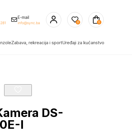
E-mail
0
0
281
info@sync.ba
nzole
Zabava, rekreacija i sport
Uređaji za kućanstvo
 Kamera DS-
0E-I