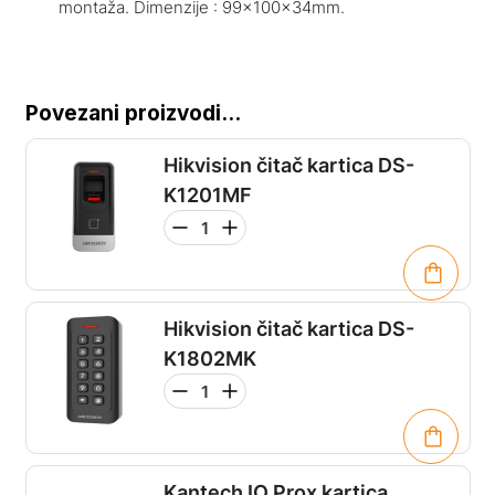
montaža. Dimenzije : 99x100x34mm.
Povezani proizvodi...
Hikvision čitač kartica DS-
K1201MF
Hikvision čitač kartica DS-
K1802MK
Kantech IO Prox kartica