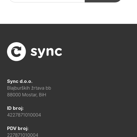
Sync d.o.o.
Blajburških žrtava bb
88000 Mostar, BiH
ID broj:
4227871010004
PDV broj:
227871010004