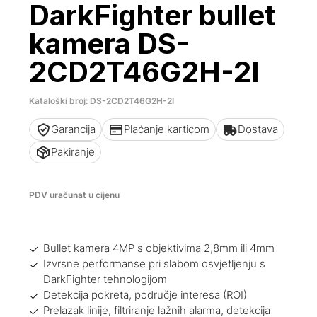
DarkFighter bullet
kamera DS-
2CD2T46G2H-2I
Kataloški broj: DS-2CD2T46G2H-2I
Garancija
Plaćanje karticom
Dostava
Pakiranje
PDV uračunat u cijenu
Bullet kamera 4MP s objektivima 2,8mm ili 4mm
Izvrsne performanse pri slabom osvjetljenju s
DarkFighter tehnologijom
Detekcija pokreta, područje interesa (ROI)
Prelazak linije, filtriranje lažnih alarma, detekcija