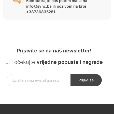
Kontaktirajte nas putem maila na
info@sync.ba ili pozivom na broj
+38736835281.
Prijavite se na naš newsletter!
… i očekujte
vrijedne popuste i nagrade
Prijavi se