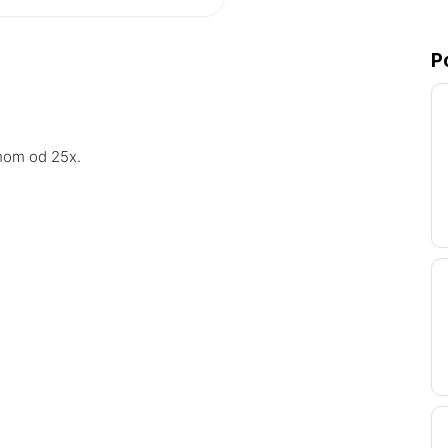
P
omom od 25x.