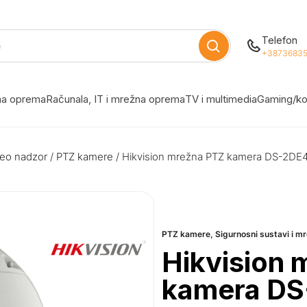
Telefon
+38736835
žna oprema
Računala, IT i mrežna oprema
TV i multimedia
Gaming/ko
eo nadzor
/
PTZ kamere
/ Hikvision mrežna PTZ kamera DS-2D
PTZ kamere
,
Sigurnosni sustavi i 
Hikvision 
kamera D