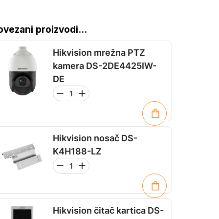
ovezani proizvodi...
Hikvision mrežna PTZ
kamera DS-2DE4425IW-
DE
Hikvision nosač DS-
K4H188-LZ
Hikvision čitač kartica DS-