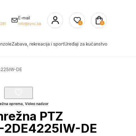
E-mail
0
0
281
info@sync.ba
nzole
Zabava, rekreacija i sport
Uređaji za kućanstvo
E4225IW-DE
mrežna oprema
,
Video nadzor
mrežna PTZ
S-2DE4225IW-DE