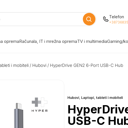
Telefon
+38736835
žna oprema
Računala, IT i mrežna oprema
TV i multimedia
Gaming/ko
ableti i mobiteli
/
Hubovi
/ HyperDrive GEN2 6-Port USB-C Hub
Hubovi
,
Laptopi, tableti i mobiteli
HyperDriv
USB-C Hu