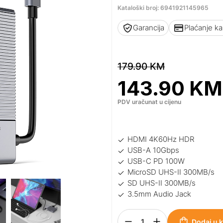
Kataloški broj: 6941921145965
Garancija
Plaćanje k
179.90
KM
143.90
KM
PDV uračunat u cijenu
HDMI 4K60Hz HDR
USB-A 10Gbps
USB-C PD 100W
MicroSD UHS-II 300MB/s
SD UHS-II 300MB/s
3.5mm Audio Jack
Dodaj u 