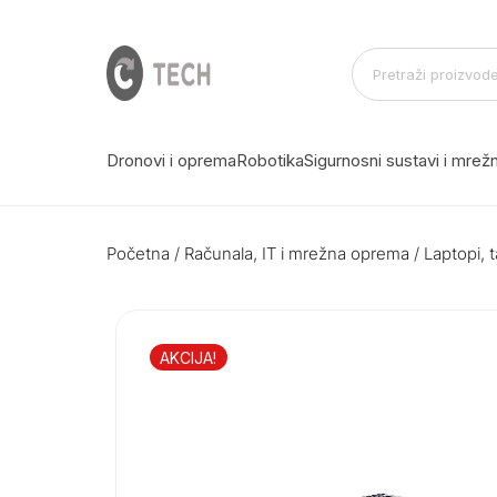
Dronovi i oprema
Robotika
Sigurnosni sustavi i mre
Početna
/
Računala, IT i mrežna oprema
/
Laptopi, t
AKCIJA!