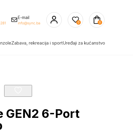
E-mail
0
0
281
info@sync.ba
nzole
Zabava, rekreacija i sport
Uređaji za kućanstvo
e GEN2 6-Port
b