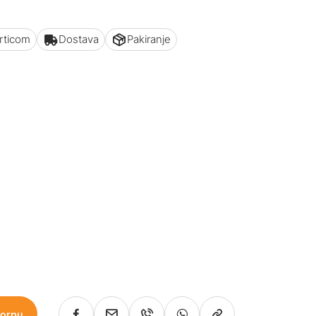
articom
Dostava
Pakiranje
korpu