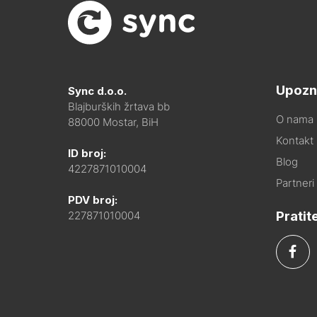
Upozn
Sync d.o.o.
Blajburških žrtava bb
O nama
88000 Mostar, BiH
Kontakt i
ID broj:
Blog
4227871010004
Partneri
PDV broj:
Pratit
227871010004