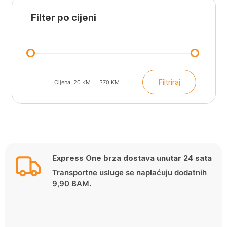
Filter po cijeni
Filtriraj
Cijena:
20 KM
—
370 KM
Min
Maks
cijena
cijena
Express One brza dostava unutar 24 sata
Transportne usluge se naplaćuju dodatnih
9,90 BAM.