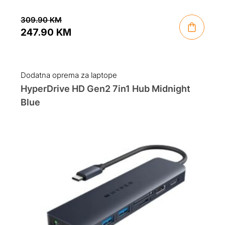
309.90
KM
247.90
KM
Original
Current
price
price
was:
is:
Dodatna oprema za laptope
309.90 KM.
247.90 KM.
HyperDrive HD Gen2 7in1 Hub Midnight
Blue