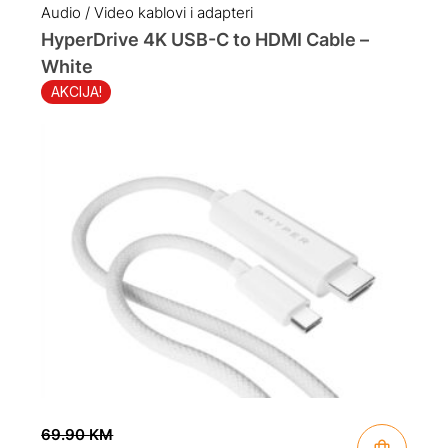
was:
is:
Audio / Video kablovi i adapteri
89.90 KM.
71.90 KM.
HyperDrive 4K USB-C to HDMI Cable –
White
AKCIJA!
69.90
KM