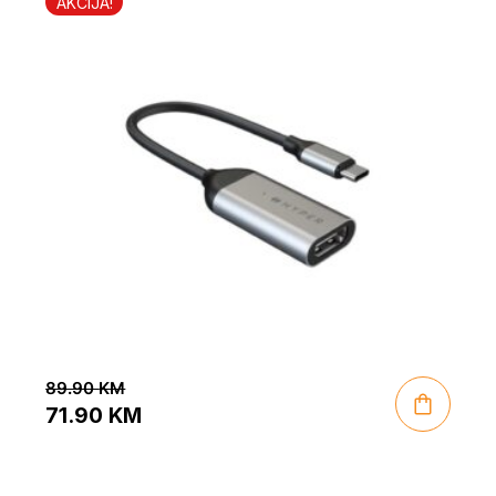
AKCIJA!
89.90
KM
71.90
KM
Original
Current
price
price