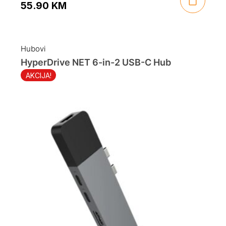
55.90
KM
Original
Current
price
price
was:
is:
Hubovi
69.90 KM.
55.90 KM.
HyperDrive NET 6-in-2 USB-C Hub
AKCIJA!