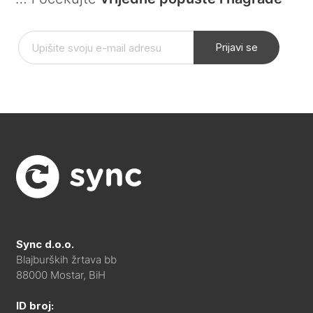
Prijavi se
Sync d.o.o.
Blajburških žrtava bb
88000 Mostar, BiH
ID broj: