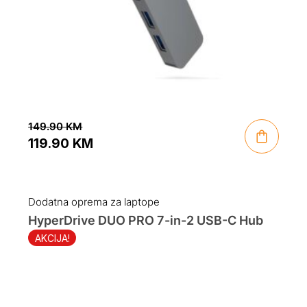
149.90
KM
119.90
KM
Original
Current
price
price
was:
is:
Dodatna oprema za laptope
149.90 KM.
119.90 KM.
HyperDrive DUO PRO 7-in-2 USB-C Hub
AKCIJA!