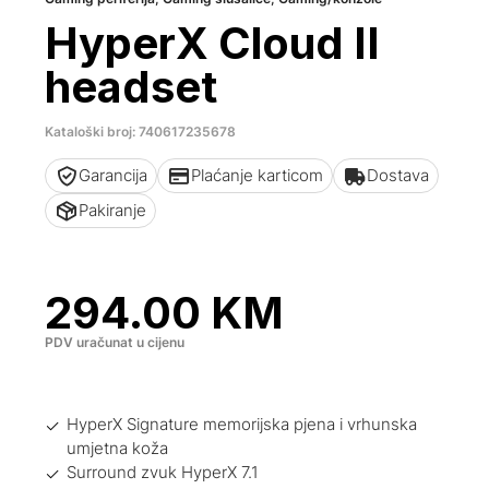
HyperX Cloud II
headset
Kataloški broj: 740617235678
Garancija
Plaćanje karticom
Dostava
Pakiranje
294.00
KM
PDV uračunat u cijenu
HyperX Signature memorijska pjena i vrhunska
umjetna koža
Surround zvuk HyperX 7.1