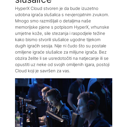
HyperX Cloud stvoren je da bude izuzetno
udobna igraća slušalica s nevjerojatnim zvukom.
Mnogo smo razmišljali o detaljima naše
memorijske pjene s potpisom HyperX, vrhunske
umjetne kože, sile stezanja i raspodjele težine
kako bismo stvorili slušalice ugodne tijekom
dugih igraćih sesija. Nije ni čudo što su postale
omiljene igraće slušalice za milijune igrača. Bez
obzira želite li se usredotočiti na natjecanje ili se
opustiti uz neke od svojih omiljenih igara, postoji
Cloud koji je savršen za vas.