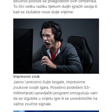
iskustvo postiže se prilagodbom ovih čimbenika.
To čini veliku razliku tijekom duljih igraćih sesija ili
kad se slušalice nose dulje vrijeme.
Impresivni zvuk
Jasno i precizno čujte bogate, impresivne
zvukove svojih igara. Posebno podešeni 53-
milimetarski upravljački programi omogućuju vam
da se izgubite u svijetu igre ili se usredotočite na
važne zvučne signale.