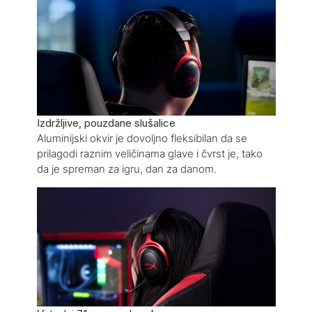
Izdržljive, pouzdane slušalice
Aluminijski okvir je dovoljno fleksibilan da se
prilagodi raznim veličinama glave i čvrst je, tako
da je spreman za igru, dan za danom.