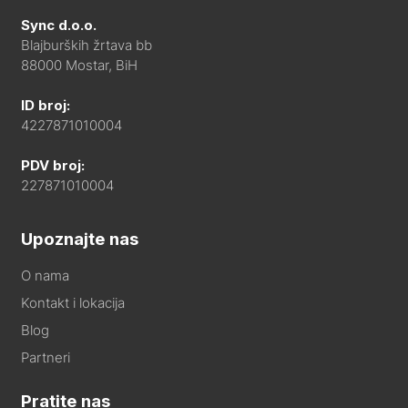
Sync d.o.o.
Blajburških žrtava bb
88000 Mostar, BiH
ID broj:
4227871010004
PDV broj:
227871010004
Upoznajte nas
O nama
Kontakt i lokacija
Blog
Partneri
Pratite nas