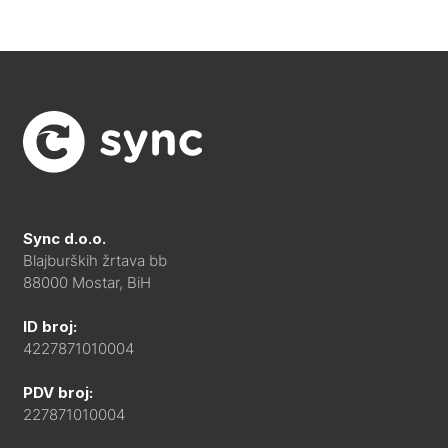
Sync d.o.o.
Blajburških žrtava bb
88000 Mostar, BiH
ID broj:
4227871010004
PDV broj:
227871010004