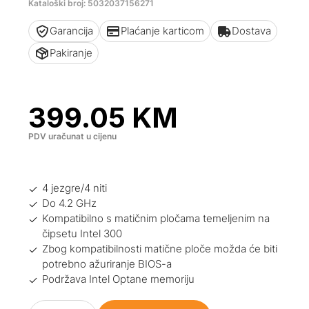
Kataloški broj: 5032037156271
Garancija
Plaćanje karticom
Dostava
Pakiranje
399.05
KM
PDV uračunat u cijenu
4 jezgre/4 niti
Do 4.2 GHz
Kompatibilno s matičnim pločama temeljenim na
čipsetu Intel 300
Zbog kompatibilnosti matične ploče možda će biti
potrebno ažuriranje BIOS-a
Podržava Intel Optane memoriju