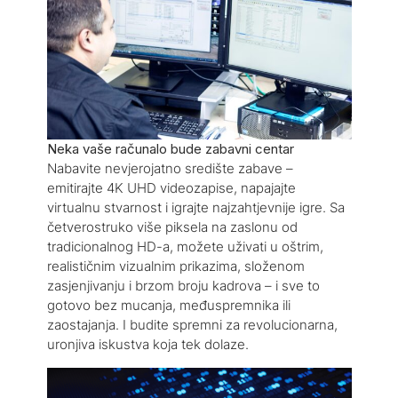
Neka vaše računalo bude zabavni centar
Nabavite nevjerojatno središte zabave –
emitirajte 4K UHD videozapise, napajajte
virtualnu stvarnost i igrajte najzahtjevnije igre. Sa
četverostruko više piksela na zaslonu od
tradicionalnog HD-a, možete uživati u oštrim,
realističnim vizualnim prikazima, složenom
zasjenjivanju i brzom broju kadrova – i sve to
gotovo bez mucanja, međuspremnika ili
zaostajanja. I budite spremni za revolucionarna,
uronjiva iskustva koja tek dolaze.