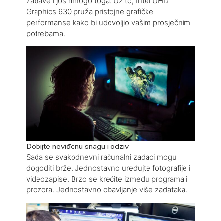
zabave i još mnogo toga. Uz to, Intel UHD
Graphics 630 pruža pristojne grafičke
performanse kako bi udovoljio vašim prosječnim
potrebama.
Dobijte neviđenu snagu i odziv
Sada se svakodnevni računalni zadaci mogu
dogoditi brže. Jednostavno uređujte fotografije i
videozapise. Brzo se krećite između programa i
prozora. Jednostavno obavljanje više zadataka.