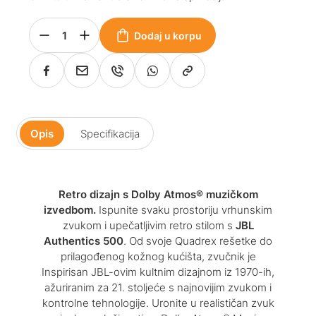
Dodaj u korpu
Opis
Specifikacija
Retro dizajn s Dolby Atmos® muzičkom
izvedbom.
Ispunite svaku prostoriju vrhunskim
zvukom i upečatljivim retro stilom s
JBL
Authentics 500
. Od svoje Quadrex rešetke do
prilagođenog kožnog kućišta, zvučnik je
Inspirisan JBL-ovim kultnim dizajnom iz 1970-ih,
ažuriranim za 21. stoljeće s najnovijim zvukom i
kontrolne tehnologije. Uronite u realističan zvuk