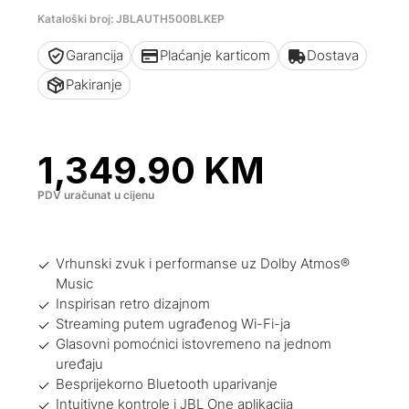
Kataloški broj: JBLAUTH500BLKEP
Garancija
Plaćanje karticom
Dostava
Pakiranje
1,349.90
KM
PDV uračunat u cijenu
Vrhunski zvuk i performanse uz Dolby Atmos®
Music
Inspirisan retro dizajnom
Streaming putem ugrađenog Wi-Fi-ja
Glasovni pomoćnici istovremeno na jednom
uređaju
Besprijekorno Bluetooth uparivanje
Intuitivne kontrole i JBL One aplikacija