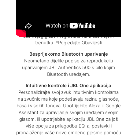
Google Assistant i Amazon Alexa dostupni su
istovremeno* i korisnicima daju najviše slobode i
pogodnosti za kontrolu većeg broja pametnih
kućnih uređaja, reprodukciju s više servisa za
strujanje glazbe i dobivanje pomoći bez ruku od
bilo kojeg glasovnog asistenta u bilo kojem
trenutku. *Pogledajte Obavijesti
Besprijekorno Bluetooth uparivanje
Neometano dijelite popise za reprodukciju
uparivanjem JBL Authentics 500 s bilo kojim
Bluetooth uređajem.
Intuitivne kontrole i JBL One aplikacija
Personalizirajte svoj zvuk intuitivnim kontrolama
na zvučnicima koje podešavaju razinu glasnoće,
basa i visokih tonova. Upotrijebite Alexa ili Google
Assistant za upravljanje svojim uređajem svojim
glasom. Ili upotrijebite aplikaciju JBL One za još
više opcija za prilagodbu EQ-a, postavki i
pronalaženje vaše nove omiljene pjesme pomoću