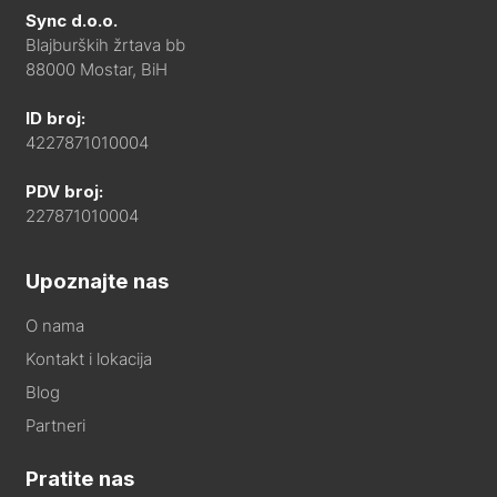
Sync d.o.o.
Blajburških žrtava bb
88000 Mostar, BiH
ID broj:
4227871010004
PDV broj:
227871010004
Upoznajte nas
O nama
Kontakt i lokacija
Blog
Partneri
Pratite nas