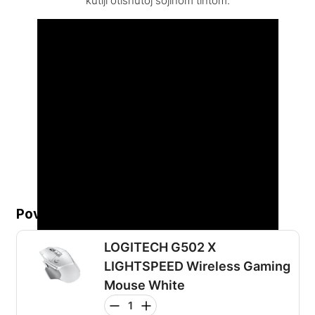
kutiji otisnutoj sojinom tintom.
Povezani proizvodi...
LOGITECH G502 X
LIGHTSPEED Wireless Gaming
Mouse White