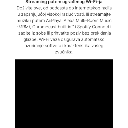
Streaming putem ugrađenog Wi-Fi-ja
Doživite sve, od podcasta do internetskog radija
u zapanjujućoj visokoj razlučivosti. Ili streamajte
muziku putem AirPlaya, Alexa Multi-Room Music
(MRM), Chromecast built-in™ i Spotify Connect i
izađite iz sobe ili prihvatite poziv bez prekidanja
glazbe. Wi-Fi veza osigurava automatsko
ažuriranje softvera i karakteristika vašeg
zvučnika.
Glasovni pomoćnici istovremeno na jednom
uređaju