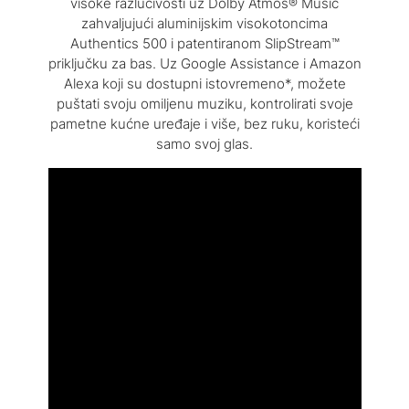
visoke razlučivosti uz Dolby Atmos® Music
zahvaljujući aluminijskim visokotoncima
Authentics 500 i patentiranom SlipStream™
priključku za bas. Uz Google Assistance i Amazon
Alexa koji su dostupni istovremeno*, možete
puštati svoju omiljenu muziku, kontrolirati svoje
pametne kućne uređaje i više, bez ruku, koristeći
samo svoj glas.
Vrhunski zvuk i performanse uz Dolby Atmos®
Music
270 W 3.1-kanalnog zvuka, s virtualnim Dolby