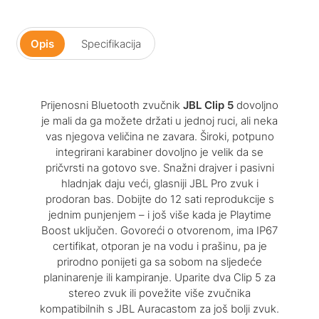
Opis
Specifikacija
Prijenosni Bluetooth zvučnik
JBL Clip 5
dovoljno
je mali da ga možete držati u jednoj ruci, ali neka
vas njegova veličina ne zavara. Široki, potpuno
integrirani karabiner dovoljno je velik da se
pričvrsti na gotovo sve. Snažni drajver i pasivni
hladnjak daju veći, glasniji JBL Pro zvuk i
prodoran bas. Dobijte do 12 sati reprodukcije s
jednim punjenjem – i još više kada je Playtime
Boost uključen. Govoreći o otvorenom, ima IP67
certifikat, otporan je na vodu i prašinu, pa je
prirodno ponijeti ga sa sobom na sljedeće
planinarenje ili kampiranje. Uparite dva Clip 5 za
stereo zvuk ili povežite više zvučnika
kompatibilnih s JBL Auracastom za još bolji zvuk.