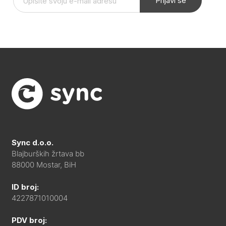
Prijavi se
Sync d.o.o.
Blajburških žrtava bb
88000 Mostar, BiH
ID broj:
4227871010004
PDV broj: