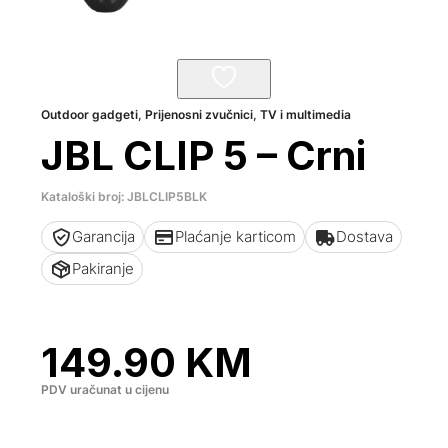
Outdoor gadgeti
,
Prijenosni zvučnici
,
TV i multimedia
JBL CLIP 5 – Crni
Kataloški broj: JBLCLIP5BLK
Garancija
Plaćanje karticom
Dostava
Pakiranje
149.90
KM
PDV uračunat u cijenu