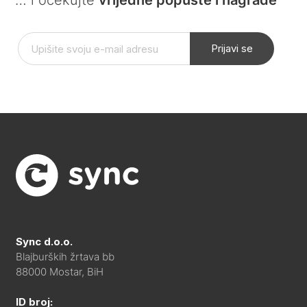
… i očekujte
vrijedne popuste i nagrade
Prijavi se
Sync d.o.o.
Blajburških žrtava bb
88000 Mostar, BiH
ID broj: