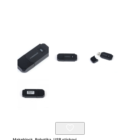
Makeblock
,
Robotika
,
USB stickovi