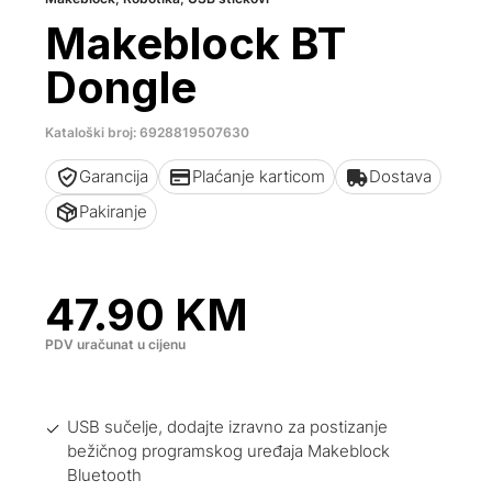
Makeblock BT
Dongle
Kataloški broj: 6928819507630
Garancija
Plaćanje karticom
Dostava
Pakiranje
47.90
KM
PDV uračunat u cijenu
USB sučelje, dodajte izravno za postizanje
bežičnog programskog uređaja Makeblock
Bluetooth