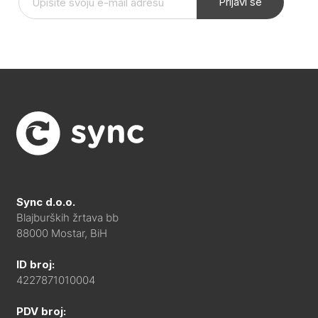
Prijavi se
Sync d.o.o.
Blajburških žrtava bb
88000 Mostar, BiH
ID broj:
4227871010004
PDV broj: