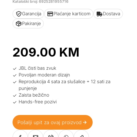
Kataloški broj: 6925281955716
Garancija
Plaćanje karticom
Dostava
Pakiranje
209.00
KM
JBL čisti bas zvuk
Povoljan moderan dizajn
Reprodukcija 4 sata za slušalice + 12 sati za
punjenje
Zaista bežično
Hands-free pozivi
Pošalji upit za ovaj proizvod