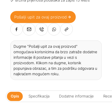
Brzina prijenosa podataka za zapis 15 MB/s
Pošalji upit za ovaj proizvod
Dugme "Pošalji upit za ovaj proizvod"
omogućava korisnicima da brzo zatraže dodatne
informacije ili postave pitanja u vezi s
proizvodom. Klikom na dugme, korisnik
popunjava obrazac, a tim za podršku odgovara u
najkraćem mogućem roku.
Opis
Specifikacija
Dodatne informacije
Recen