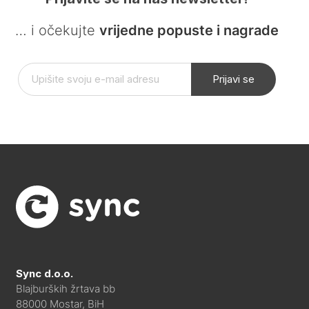
… i očekujte
vrijedne popuste i nagrade
Prijavi se
Sync d.o.o.
Blajburških žrtava bb
88000 Mostar, BiH