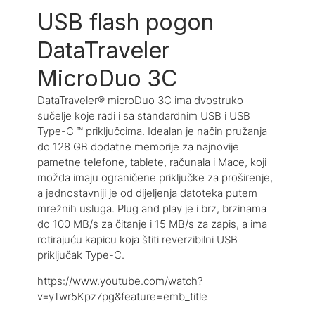
USB flash pogon
DataTraveler
MicroDuo 3C
DataTraveler® microDuo 3C ima dvostruko
sučelje koje radi i sa standardnim USB i USB
Type-C ™ priključcima. Idealan je način pružanja
do 128 GB dodatne memorije za najnovije
pametne telefone, tablete, računala i Mace, koji
možda imaju ograničene priključke za proširenje,
a jednostavniji je od dijeljenja datoteka putem
mrežnih usluga. Plug and play je i brz, brzinama
do 100 MB/s za čitanje i 15 MB/s za zapis, a ima
rotirajuću kapicu koja štiti reverzibilni USB
priključak Type-C.
https://www.youtube.com/watch?
v=yTwr5Kpz7pg&feature=emb_title