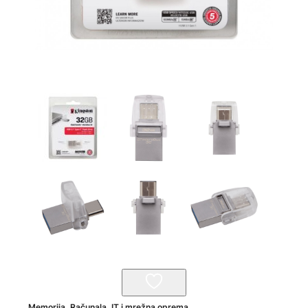
Memorija
,
Računala, IT i mrežna oprema